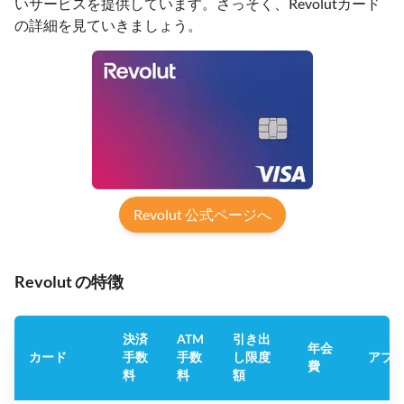
いサービスを提供しています。さっそく、Revolutカード
の詳細を見ていきましょう。
Revolut 公式ページへ
Revolut の特徴
決済
ATM
引き出
年会
カード
手数
手数
し限度
アプ
費
料
料
額