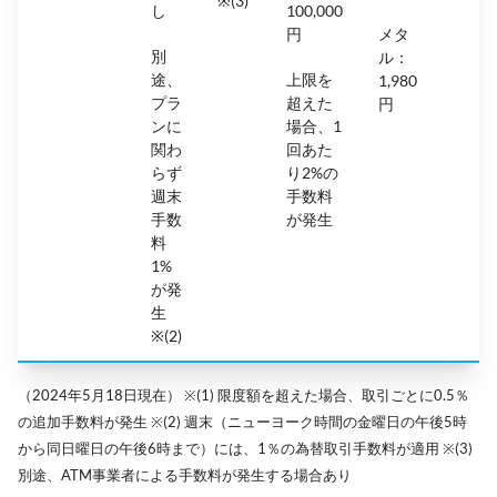
※(3)
し
100,000
円
メタ
別
ル：
途、
上限を
1,980
プラ
超えた
円
ンに
場合、1
関わ
回あた
らず
り2%の
週末
手数料
手数
が発生
料
1%
が発
生
※(2)
（2024年5月18日現在） ※(1) 限度額を超えた場合、取引ごとに0.5％
の追加手数料が発生 ※(2) 週末（ニューヨーク時間の金曜日の午後5時
から同日曜日の午後6時まで）には、1％の為替取引手数料が適用 ※(3)
別途、ATM事業者による手数料が発生する場合あり