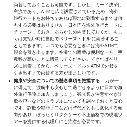
両替しておくことも可能です。しかし、カード決済は
主流であり、ATMも広く設置されているため、海外
旅行カードをお持ちであれば現地に到着するまでは何
もする必要はありません。日本円を海外旅行カードに
チャージしておき、あらかじめ両替しておくか、もし
くは支払い時に自動でベリーズ・ドル に両替するこ
ともできます。いつでも必要なときには海外ATMで
現金を引き出せます。空港での両替は便利な一方、手
数料が高いことに留意してください。できればベリー
ズに到着してから、ベリーズ・ドルをATMで外貨を
引き出すまで両替する方が望ましいです。
健康や安全についての懸念事項を把握する
：万が一
に備えて、渡航中も安心して過ごせるように日本で海
外旅行保険に加入しましょう。観光客が注意すべき詐
欺や犯罪などのトラブルについても調べておくと安心
です。詐欺や犯罪手口などは時代とともに変化する傾
向があり、ぼったくりタクシーや不正価格での現地ツ
アーを提供する代理店にも注意が必要です。