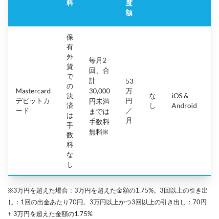
料
度
額
保
有
外
毎月2
貨
回、合
で
計
53
の
Mastercard
30,000
万
決
な
iOS &
4.
デビットカ
円
円未満
済
し
Android
(
ード
／
までは
は
月
手数料
手
無料※
数
料
な
し
※3万円を超えた場合：3万円を超えた金額の1.75%。3回以上の引き出
し：1回の出金あたり70円。3万円以上かつ3回以上の引き出し：70円
+ 3万円を超えた金額の1.75%