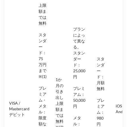
上限
額ま
では
無料
プラン
スタ
によっ
ンダ
て異な
ー
る。
ド：
スタン
75
ダー
スタ
万円
ド：
ンダ
まで
25,000
ー
※(1)
円
ド：
1か
月額
月の
プレ
プレミ
無料
引き
ミア
アム：
出し
ム・
50,000
プレ
VISA /
上限
メタ
iOS &
円
ミア
Mastercard
額ま
Andro
ル：
ム：
デビット
では
限度
メタ
980
無料
額な
ル：
円