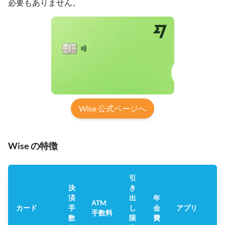
必要もありません。
Wise 公式ページへ
Wise の特徴
引
決
き
済
出
年
Tr
ATM
カード
手
し
会
アプリ
手数料
数
限
費