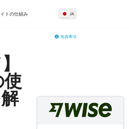
サイトの仕組み
JA
免責事項
ド】
の使
を解