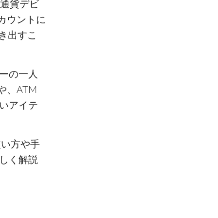
通貨デビ
カウントに
き出すこ
ザーの一人
、ATM
ないアイテ
使い方や手
詳しく解説