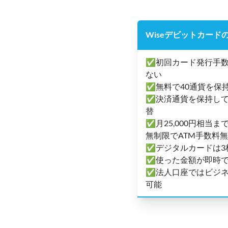
Wiseデビットカード
✅初回カード発行手数
ない
✅無料で40通貨を保
✅決済通貨を保持して
替
✅月25,000円相当
無制限でATM手数料
✅デジタルカードは3
✅使った金額が即時
✅法人口座ではビジネ
可能