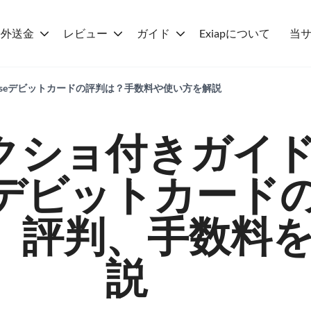
海外送金
レビュー
ガイド
Exiapについて
当
Wiseデビットカードの評判は？手数料や使い方を解説
クショ付きガイ
eデビットカード
、評判、手数料
説