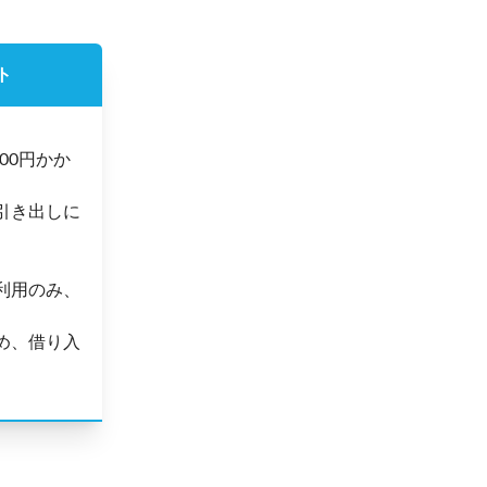
ト
00円かか
金引き出しに
利用のみ、
め、借り入