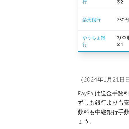
行
※2
楽天銀行
750円
ゆうちょ銀
3,00
行
※4
（2024年1月21日
PayPalは送金
ずしも銀行よりも
数料も中継銀行手
ょう。