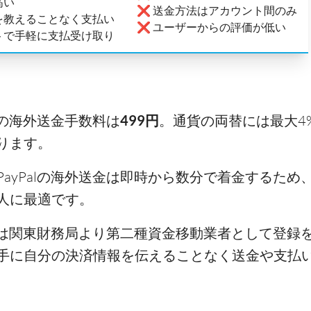
高い
❌ 送金方法はアカウント間のみ
を教えることなく支払い
❌ ユーザーからの評価が低い
トで手軽に支払受け取り
alの海外送金手数料は
499円
。通貨の両替には最大4
ります。
PayPalの海外送金は即時から数分で着金するため
人に最適です。
Palは関東財務局より第二種資金移動業者として登録
手に自分の決済情報を伝えることなく送金や支払