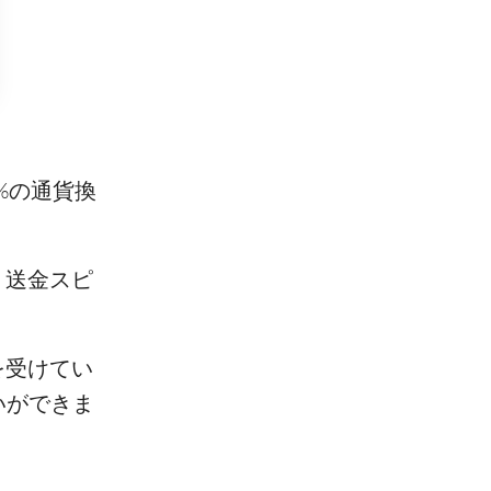
%の通貨換
、送金スピ
を受けてい
いができま