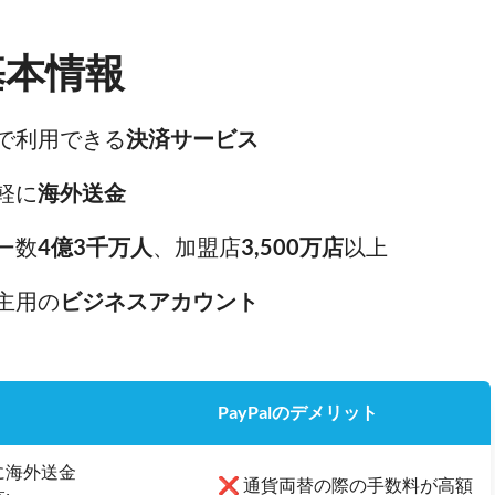
の基本情報
で利用できる
決済サービス
軽に
海外送金
ー数
4億3千万人
、加盟店
3,500万店
以上
主用の
ビジネスアカウント
PayPalのデメリット
に海外送金
❌
通貨両替の際の手数料が高額