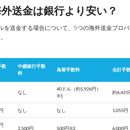
lの海外送金は銀行より安い？
0ドルを送金する場合について、5つの海外送金プロ
た。
手数
中継銀行手数
為替手数料
合計手
料
40ドル（約5,926円）
なし
約6,425
※1
5円
なし
なし
1,055円
0円
2,500円
500円※2
6,000円