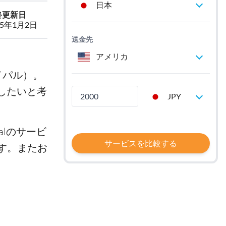
日本
終更新日
25年1月2日
送金先
アメリカ
イパル）。
用したいと考
JPY
alのサービ
サービスを比較する
す。またお