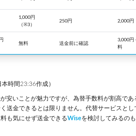
1,000円
250円
2,000円
（※3）
0円
3,00
無料
送金前に確認
料
日本時間23:36作成）
手数料が安いことが魅力ですが、為替手数料が割高で
安く送金できるとは限りません。代替サービスとし
数料も気にせず送金できる
Wise
を検討してみるのも