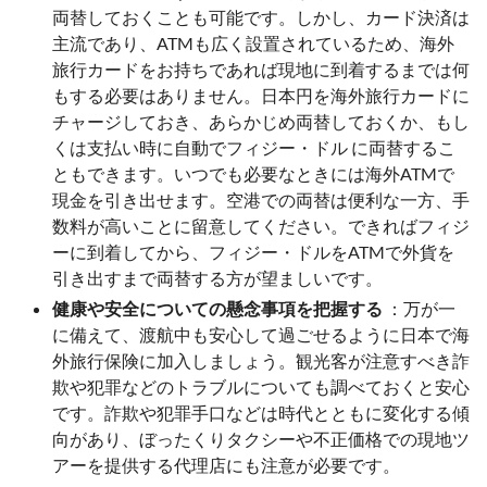
両替しておくことも可能です。しかし、カード決済は
主流であり、ATMも広く設置されているため、海外
旅行カードをお持ちであれば現地に到着するまでは何
もする必要はありません。日本円を海外旅行カードに
チャージしておき、あらかじめ両替しておくか、もし
くは支払い時に自動でフィジー・ドル に両替するこ
ともできます。いつでも必要なときには海外ATMで
現金を引き出せます。空港での両替は便利な一方、手
数料が高いことに留意してください。できればフィジ
ーに到着してから、フィジー・ドルをATMで外貨を
引き出すまで両替する方が望ましいです。
健康や安全についての懸念事項を把握する
：万が一
に備えて、渡航中も安心して過ごせるように日本で海
外旅行保険に加入しましょう。観光客が注意すべき詐
欺や犯罪などのトラブルについても調べておくと安心
です。詐欺や犯罪手口などは時代とともに変化する傾
向があり、ぼったくりタクシーや不正価格での現地ツ
アーを提供する代理店にも注意が必要です。