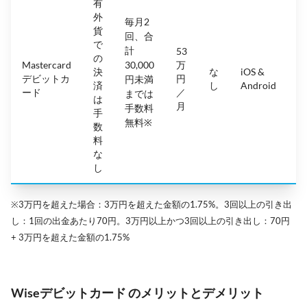
有
外
毎月2
貨
回、合
で
計
53
の
Mastercard
30,000
万
決
な
iOS &
4.
デビットカ
円
円未満
済
し
Android
(
ード
／
までは
は
月
手数料
手
無料※
数
料
な
し
※3万円を超えた場合：3万円を超えた金額の1.75%。3回以上の引き出
し：1回の出金あたり70円。3万円以上かつ3回以上の引き出し：70円
+ 3万円を超えた金額の1.75%
Wiseデビットカード のメリットとデメリット