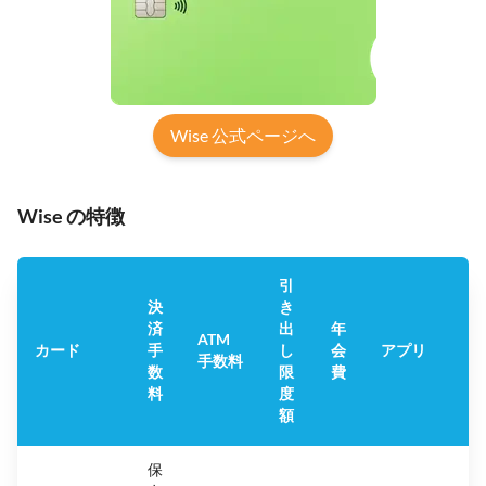
Wise 公式ページへ
Wise の特徴
引
決
き
済
出
年
Tr
ATM
カード
手
し
会
アプリ
手数料
数
限
費
料
度
額
保