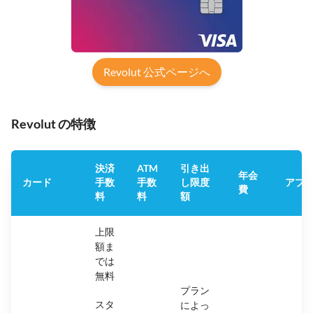
Revolut 公式ページへ
Revolut の特徴
決済
ATM
引き出
年会
カード
手数
手数
し限度
アプ
費
料
料
額
上限
額ま
では
無料
プラン
スタ
によっ