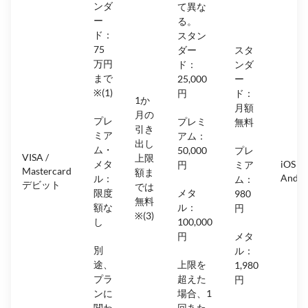
ンダ
て異な
ー
る。
ド：
スタン
75
ダー
スタ
万円
ド：
ンダ
まで
25,000
ー
※(1)
円
ド：
1か
月額
月の
プレ
プレミ
無料
引き
ミア
アム：
出し
ム・
50,000
プレ
VISA /
上限
メタ
iOS &
円
ミア
Mastercard
額ま
Andro
ル：
ム：
デビット
では
限度
メタ
980
無料
額な
ル：
円
※(3)
し
100,000
円
メタ
別
ル：
途、
上限を
1,980
プラ
超えた
円
ンに
場合、1
関わ
回あた