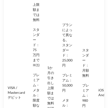
上限
額ま
では
無料
プラン
スタ
によっ
ンダ
て異な
ー
る。
ド：
スタン
75
ダー
スタ
万円
ド：
ンダ
まで
25,000
ー
※(1)
円
ド：
1か
月額
月の
プレ
プレミ
無料
引き
ミア
アム：
出し
ム・
50,000
プレ
VISA /
上限
メタ
iOS &
円
ミア
Mastercard
額ま
Andro
ル：
ム：
デビット
では
限度
メタ
980
無料
額な
ル：
円