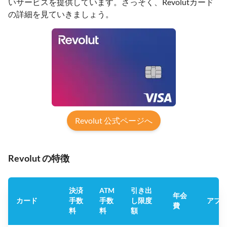
いサービスを提供しています。さっそく、Revolutカード
の詳細を見ていきましょう。
Revolut 公式ページへ
Revolut の特徴
決済
ATM
引き出
年会
カード
手数
手数
し限度
アプ
費
料
料
額