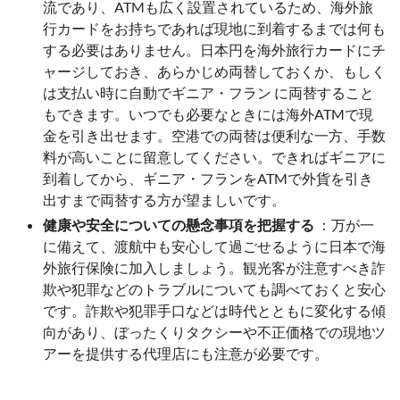
流であり、ATMも広く設置されているため、海外旅
行カードをお持ちであれば現地に到着するまでは何も
する必要はありません。日本円を海外旅行カードにチ
ャージしておき、あらかじめ両替しておくか、もしく
は支払い時に自動でギニア・フラン に両替すること
もできます。いつでも必要なときには海外ATMで現
金を引き出せます。空港での両替は便利な一方、手数
料が高いことに留意してください。できればギニアに
到着してから、ギニア・フランをATMで外貨を引き
出すまで両替する方が望ましいです。
健康や安全についての懸念事項を把握する
：万が一
に備えて、渡航中も安心して過ごせるように日本で海
外旅行保険に加入しましょう。観光客が注意すべき詐
欺や犯罪などのトラブルについても調べておくと安心
です。詐欺や犯罪手口などは時代とともに変化する傾
向があり、ぼったくりタクシーや不正価格での現地ツ
アーを提供する代理店にも注意が必要です。