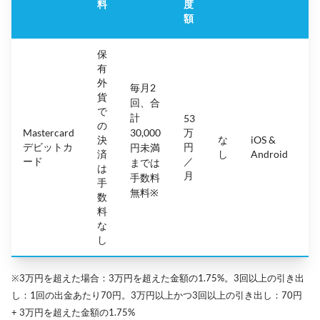
料
度
額
保
有
外
毎月2
貨
回、合
で
計
53
の
Mastercard
30,000
万
決
な
iOS &
4.
デビットカ
円
円未満
済
し
Android
(
ード
／
までは
は
月
手数料
手
無料※
数
料
な
し
※3万円を超えた場合：3万円を超えた金額の1.75%。3回以上の引き出
し：1回の出金あたり70円。3万円以上かつ3回以上の引き出し：70円
+ 3万円を超えた金額の1.75%