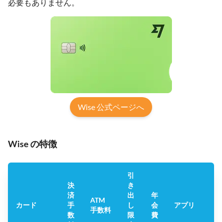
必要もありません。
Wise 公式ページへ
Wise の特徴
引
決
き
済
出
年
Tr
ATM
カード
手
し
会
アプリ
手数料
数
限
費