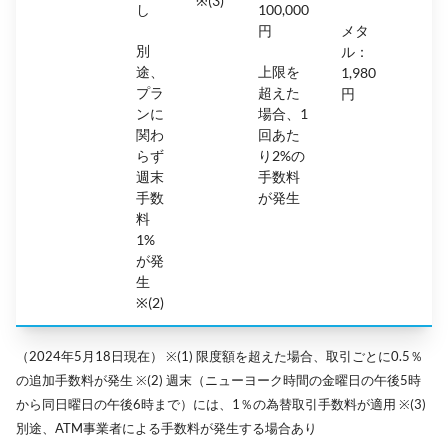
※(3)
し
100,000
円
メタ
別
ル：
途、
上限を
1,980
プラ
超えた
円
ンに
場合、1
関わ
回あた
らず
り2%の
週末
手数料
手数
が発生
料
1%
が発
生
※(2)
（2024年5月18日現在） ※(1) 限度額を超えた場合、取引ごとに0.5％
の追加手数料が発生 ※(2) 週末（ニューヨーク時間の金曜日の午後5時
から同日曜日の午後6時まで）には、1％の為替取引手数料が適用 ※(3)
別途、ATM事業者による手数料が発生する場合あり