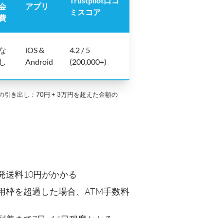
Trustpilot口コ
会
アプリ
ミスコア
費
な
iOS &
4.2 / 5
し
Android
(200,000+)
引き出し：70円 + 3万円を超えた金額の
発送料10円がかかる
用枠を超過した場合、ATM手数料