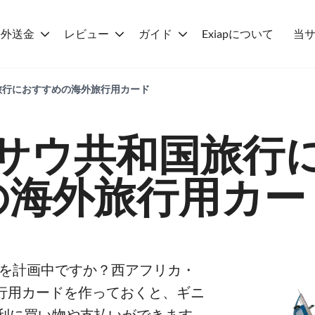
海外送金
レビュー
ガイド
Exiapについて
当
旅行におすすめの海外旅行用カード
サウ共和国旅行
の海外旅行用カー
行を計画中ですか？西アフリカ・
旅行用カードを作っておくと、ギニ
利に買い物や支払いができます。