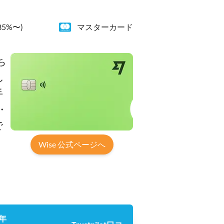
5%〜)
マスターカード
ち
し
手
・
で
Wise 公式ページへ
年