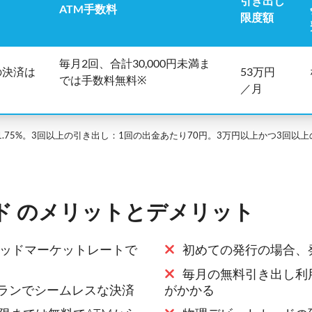
引き出し
ATM手数料
限度額
毎月2回、合計30,000円未満ま
の決済は
53万円
では手数料無料※
／月
.75%。3回以上の引き出し：1回の出金あたり70円。3万円以上かつ3回以上の
ード のメリットとデメリット
ミッドマーケットレートで
初めての発行の場合、
毎月の無料引き出し利
フランでシームレスな決済
がかかる