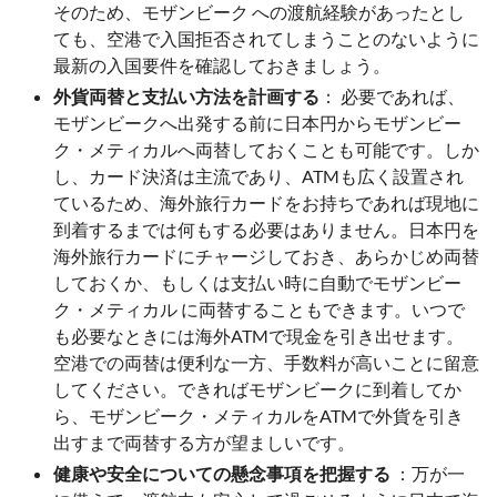
そのため、モザンビーク への渡航経験があったとし
ても、空港で入国拒否されてしまうことのないように
最新の入国要件を確認しておきましょう。
外貨両替と支払い方法を計画する
： 必要であれば、
モザンビークへ出発する前に日本円からモザンビー
ク・メティカルへ両替しておくことも可能です。しか
し、カード決済は主流であり、ATMも広く設置され
ているため、海外旅行カードをお持ちであれば現地に
到着するまでは何もする必要はありません。日本円を
海外旅行カードにチャージしておき、あらかじめ両替
しておくか、もしくは支払い時に自動でモザンビー
ク・メティカル に両替することもできます。いつで
も必要なときには海外ATMで現金を引き出せます。
空港での両替は便利な一方、手数料が高いことに留意
してください。できればモザンビークに到着してか
ら、モザンビーク・メティカルをATMで外貨を引き
出すまで両替する方が望ましいです。
健康や安全についての懸念事項を把握する
：万が一