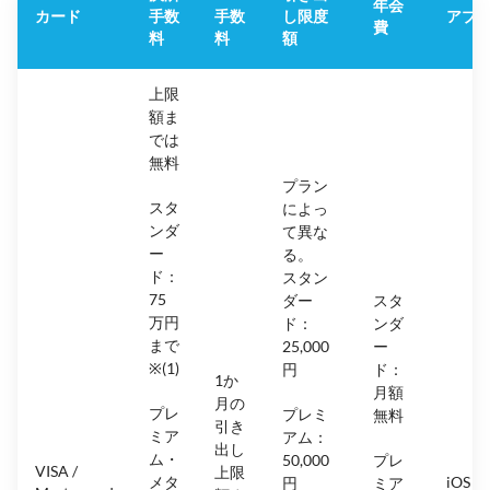
年会
カード
手数
手数
し限度
アプ
費
料
料
額
上限
額ま
では
無料
プラン
スタ
によっ
ンダ
て異な
ー
る。
ド：
スタン
75
ダー
スタ
万円
ド：
ンダ
まで
25,000
ー
※(1)
円
ド：
1か
月額
月の
プレ
プレミ
無料
引き
ミア
アム：
出し
ム・
50,000
プレ
VISA /
上限
メタ
iOS &
円
ミア