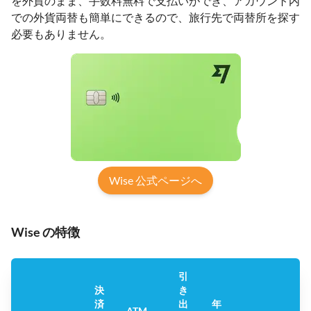
を外貨のまま、手数料無料で支払いができ、アカウント内
での外貨両替も簡単にできるので、旅行先で両替所を探す
必要もありません。
Wise 公式ページへ
Wise の特徴
引
決
き
済
出
年
Tr
ATM