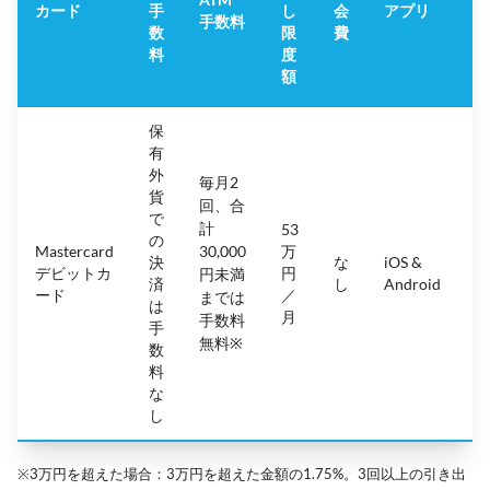
カード
手
し
会
アプリ
手数料
数
限
費
料
度
額
保
有
外
毎月2
貨
回、合
で
計
53
の
Mastercard
30,000
万
決
な
iOS &
4.
デビットカ
円
円未満
済
し
Android
(
ード
／
までは
は
月
手数料
手
無料※
数
料
な
し
※3万円を超えた場合：3万円を超えた金額の1.75%。3回以上の引き出