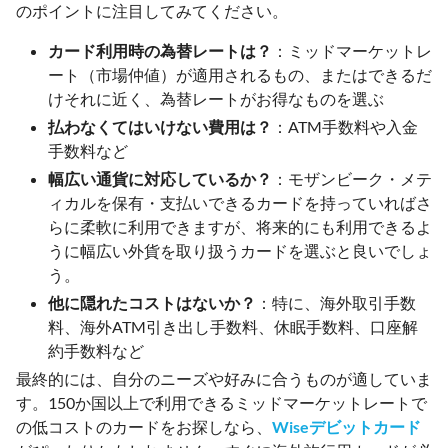
のポイントに注目してみてください。
カード利用時の為替レートは？
：ミッドマーケットレ
ート（市場仲値）が適用されるもの、またはできるだ
けそれに近く、為替レートがお得なものを選ぶ
払わなくてはいけない費用は？
：ATM手数料や入金
手数料など
幅広い通貨に対応しているか？
：モザンビーク・メテ
ィカルを保有・支払いできるカードを持っていればさ
らに柔軟に利用できますが、将来的にも利用できるよ
うに幅広い外貨を取り扱うカードを選ぶと良いでしょ
う。
他に隠れたコストはないか？
：特に、海外取引手数
料、海外ATM引き出し手数料、休眠手数料、口座解
約手数料など
最終的には、自分のニーズや好みに合うものが適していま
す。150か国以上で利用できるミッドマーケットレートで
の低コストのカードをお探しなら、
Wiseデビットカード