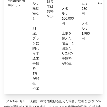
Mastercard
額ま
Andro
ル：
ム：
デビット
では
限度
メタ
980
無料
額な
ル：
円
※(3)
し
100,000
円
メタ
別
ル：
途、
上限を
1,980
プラ
超えた
円
ンに
場合、1
関わ
回あた
らず
り2%の
週末
手数料
手数
が発生
料
1%
が発
生
※(2)
（2024年5月18日現在） ※(1) 限度額を超えた場合、取引ごとに0.5％
の追加手数料が発生 ※(2) 週末（ニューヨーク時間の金曜日の午後5時