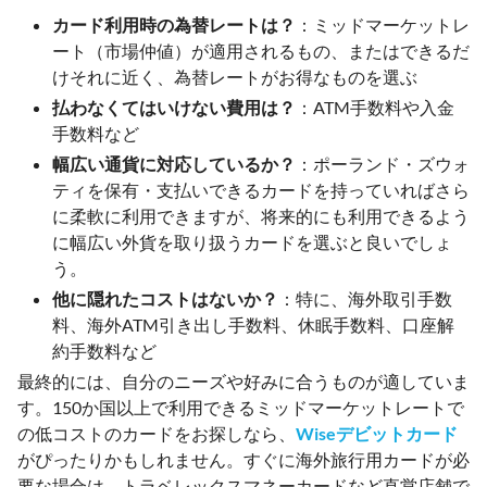
カード利用時の為替レートは？
：ミッドマーケットレ
ート（市場仲値）が適用されるもの、またはできるだ
けそれに近く、為替レートがお得なものを選ぶ
払わなくてはいけない費用は？
：ATM手数料や入金
手数料など
幅広い通貨に対応しているか？
：ポーランド・ズウォ
ティを保有・支払いできるカードを持っていればさら
に柔軟に利用できますが、将来的にも利用できるよう
に幅広い外貨を取り扱うカードを選ぶと良いでしょ
う。
他に隠れたコストはないか？
：特に、海外取引手数
料、海外ATM引き出し手数料、休眠手数料、口座解
約手数料など
最終的には、自分のニーズや好みに合うものが適していま
す。150か国以上で利用できるミッドマーケットレートで
の低コストのカードをお探しなら、
Wiseデビットカード
がぴったりかもしれません。すぐに海外旅行用カードが必
要な場合は、トラベレックスマネーカードなど直営店舗で