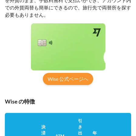
を外貨のまま、手数料無料で支払いができ、アカウント内
での外貨両替も簡単にできるので、旅行先で両替所を探す
必要もありません。
Wise 公式ページへ
Wise の特徴
引
決
き
済
出
年
Tr
ATM