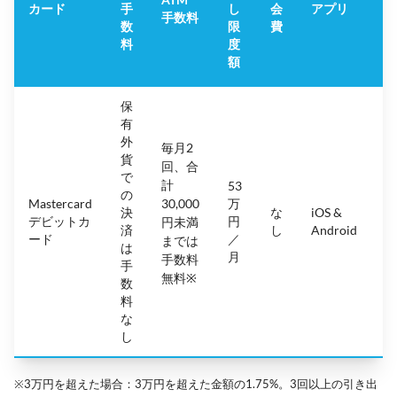
カード
手
し
会
アプリ
手数料
数
限
費
料
度
額
保
有
外
毎月2
貨
回、合
で
計
53
の
Mastercard
30,000
万
決
な
iOS &
4.
デビットカ
円
円未満
済
し
Android
(
ード
／
までは
は
月
手数料
手
無料※
数
料
な
し
※3万円を超えた場合：3万円を超えた金額の1.75%。3回以上の引き出