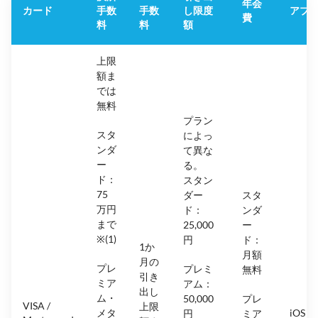
年会
カード
手数
手数
し限度
アプ
費
料
料
額
上限
額ま
では
無料
プラン
スタ
によっ
ンダ
て異な
ー
る。
ド：
スタン
75
ダー
スタ
万円
ド：
ンダ
まで
25,000
ー
※(1)
円
ド：
1か
月額
月の
プレ
プレミ
無料
引き
ミア
アム：
出し
ム・
50,000
プレ
VISA /
上限
メタ
iOS &
円
ミア