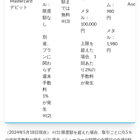
Mastercard
額ま
Andro
ル：
ム：
デビット
では
限度
メタ
980
無料
額な
ル：
円
※(3)
し
100,000
円
メタ
別
ル：
途、
上限を
1,980
プラ
超えた
円
ンに
場合、1
関わ
回あた
らず
り2%の
週末
手数料
手数
が発生
料
1%
が発
生
※(2)
（2024年5月18日現在） ※(1) 限度額を超えた場合、取引ごとに0.5％
の追加手数料が発生 ※(2) 週末（ニューヨーク時間の金曜日の午後5時