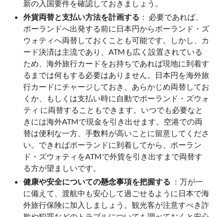
新の入国要件を確認しておきましょう。
外貨両替と支払い方法を計画する
： 必要であれば、
ポーランドへ出発する前に日本円からポーランド・ズ
ウォティへ両替しておくことも可能です。しかし、カ
ード決済は主流であり、ATMも広く設置されている
ため、海外旅行カードをお持ちであれば現地に到着す
るまでは何もする必要はありません。日本円を海外旅
行カードにチャージしておき、あらかじめ両替してお
くか、もしくは支払い時に自動でポーランド・ズウォ
ティ に両替することもできます。いつでも必要なと
きには海外ATMで現金を引き出せます。空港での両
替は便利な一方、手数料が高いことに留意してくださ
い。できればポーランドに到着してから、ポーラン
ド・ズウォティをATMで外貨を引き出すまで両替す
る方が望ましいです。
健康や安全についての懸念事項を把握する
：万が一
に備えて、渡航中も安心して過ごせるように日本で海
外旅行保険に加入しましょう。観光客が注意すべき詐
欺や犯罪などのトラブルについても調べておくと安心