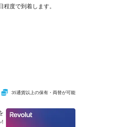
4日程度で到着します。
35通貨以上の保有・両替が可能
を
M