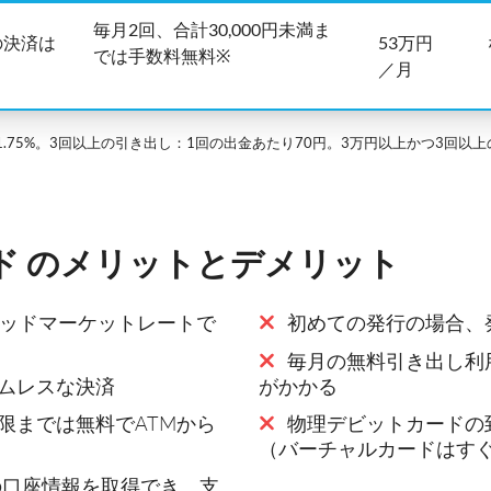
毎月2回、合計30,000円未満ま
の決済は
53万円
では手数料無料※
／月
.75%。3回以上の引き出し：1回の出金あたり70円。3万円以上かつ3回以上の
ード のメリットとデメリット
ミッドマーケットレートで
初めての発行の場合、
毎月の無料引き出し利
ムレスな決済
がかかる
限までは無料でATMから
物理デビットカードの到
（バーチャルカードはす
貨の口座情報を取得でき、支