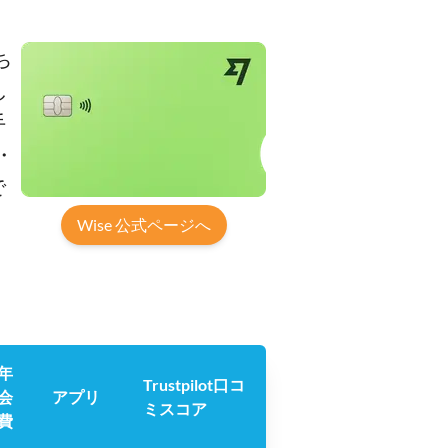
ち
し
手
・
で
Wise 公式ページへ
年
Trustpilot口コ
会
アプリ
ミスコア
費