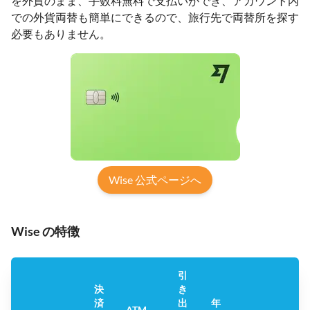
を外貨のまま、手数料無料で支払いができ、アカウント内
での外貨両替も簡単にできるので、旅行先で両替所を探す
必要もありません。
Wise 公式ページへ
Wise の特徴
引
決
き
済
出
年
Tr
ATM