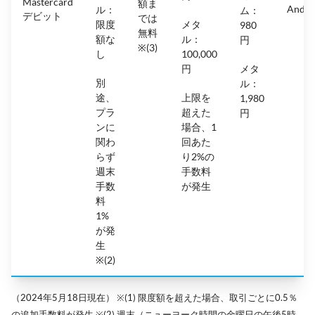
Mastercard
額ま
Andro
ル：
ム：
デビット
では
限度
メタ
980
無料
額な
ル：
円
※(3)
し
100,000
円
メタ
別
ル：
途、
上限を
1,980
プラ
超えた
円
ンに
場合、1
関わ
回あた
らず
り2%の
週末
手数料
手数
が発生
料
1%
が発
生
※(2)
（2024年5月18日現在） ※(1) 限度額を超えた場合、取引ごとに0.5％
の追加手数料が発生 ※(2) 週末（ニューヨーク時間の金曜日の午後5時