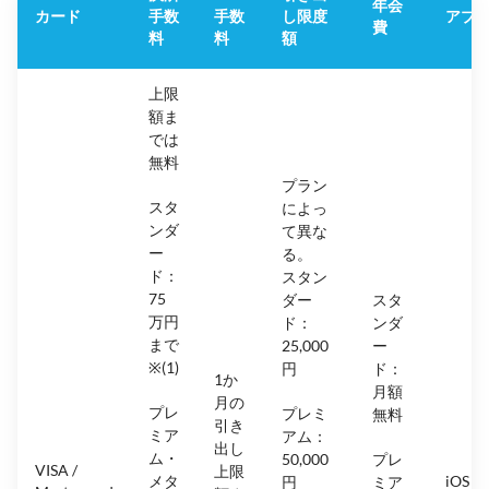
年会
カード
手数
手数
し限度
アプ
費
料
料
額
上限
額ま
では
無料
プラン
スタ
によっ
ンダ
て異な
ー
る。
ド：
スタン
75
ダー
スタ
万円
ド：
ンダ
まで
25,000
ー
※(1)
円
ド：
1か
月額
月の
プレ
プレミ
無料
引き
ミア
アム：
出し
ム・
50,000
プレ
VISA /
上限
メタ
iOS &
円
ミア