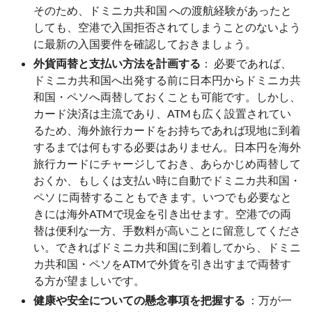
そのため、ドミニカ共和国 への渡航経験があったと
しても、空港で入国拒否されてしまうことのないよう
に最新の入国要件を確認しておきましょう。
外貨両替と支払い方法を計画する
： 必要であれば、
ドミニカ共和国へ出発する前に日本円からドミニカ共
和国・ペソへ両替しておくことも可能です。しかし、
カード決済は主流であり、ATMも広く設置されてい
るため、海外旅行カードをお持ちであれば現地に到着
するまでは何もする必要はありません。日本円を海外
旅行カードにチャージしておき、あらかじめ両替して
おくか、もしくは支払い時に自動でドミニカ共和国・
ペソ に両替することもできます。いつでも必要なと
きには海外ATMで現金を引き出せます。空港での両
替は便利な一方、手数料が高いことに留意してくださ
い。できればドミニカ共和国に到着してから、ドミニ
カ共和国・ペソをATMで外貨を引き出すまで両替す
る方が望ましいです。
健康や安全についての懸念事項を把握する
：万が一