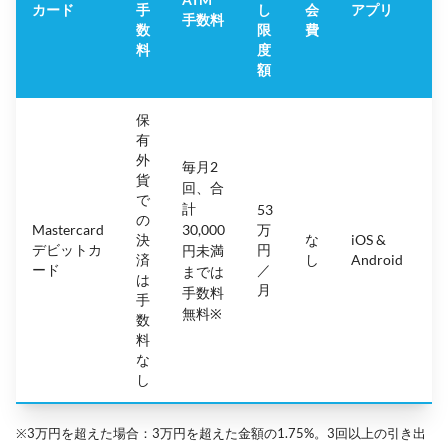
カード
手
し
会
アプリ
手数料
数
限
費
料
度
額
保
有
外
毎月2
貨
回、合
で
計
53
の
Mastercard
30,000
万
決
な
iOS &
4.
デビットカ
円
円未満
済
し
Android
(
ード
／
までは
は
月
手数料
手
無料※
数
料
な
し
※3万円を超えた場合：3万円を超えた金額の1.75%。3回以上の引き出