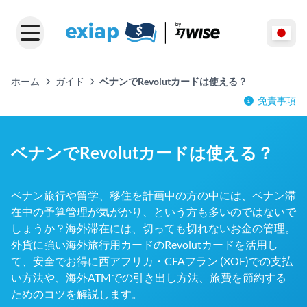
ホーム
ガイド
ベナンでRevolutカードは使える？
免責事項
ベナンでRevolutカードは使える？
ベナン旅行や留学、移住を計画中の方の中には、ベナン滞
在中の予算管理が気がかり、という方も多いのではないで
しょうか？海外滞在には、切っても切れないお金の管理。
外貨に強い海外旅行用カードのRevolutカードを活用し
て、安全でお得に西アフリカ・CFAフラン (XOF)での支払
い方法や、海外ATMでの引き出し方法、旅費を節約する
ためのコツを解説します。