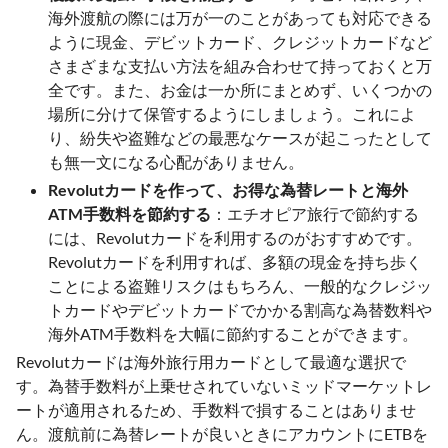
海外渡航の際には万が一のことがあっても対応できる
ように現金、デビットカード、クレジットカードなど
さまざまな支払い方法を組み合わせて持っておくと万
全です。また、お金は一か所にまとめず、いくつかの
場所に分けて保管するようにしましょう。これによ
り、紛失や盗難などの最悪なケースが起こったとして
も無一文になる心配がありません。
Revolutカードを作って、お得な為替レートと海外
ATM手数料を節約する
：エチオピア旅行で節約する
には、Revolutカードを利用するのがおすすめです。
Revolutカードを利用すれば、多額の現金を持ち歩く
ことによる盗難リスクはもちろん、一般的なクレジッ
トカードやデビットカードでかかる割高な為替数料や
海外ATM手数料を大幅に節約することができます。
Revolutカードは海外旅行用カードとして最適な選択で
す。為替手数料が上乗せされていないミッドマーケットレ
ートが適用されるため、手数料で損することはありませ
ん。渡航前に為替レートが良いときにアカウントにETBを