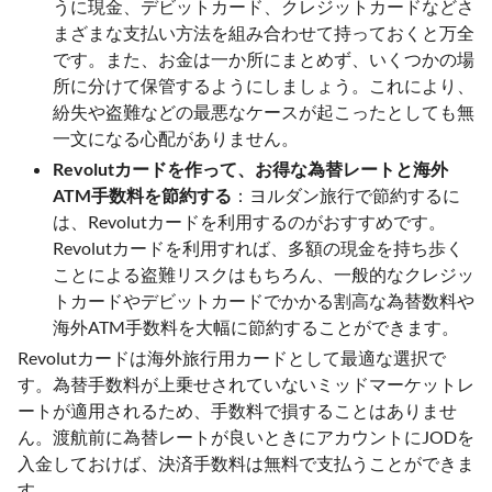
うに現金、デビットカード、クレジットカードなどさ
まざまな支払い方法を組み合わせて持っておくと万全
です。また、お金は一か所にまとめず、いくつかの場
所に分けて保管するようにしましょう。これにより、
紛失や盗難などの最悪なケースが起こったとしても無
一文になる心配がありません。
Revolutカードを作って、お得な為替レートと海外
ATM手数料を節約する
：ヨルダン旅行で節約するに
は、Revolutカードを利用するのがおすすめです。
Revolutカードを利用すれば、多額の現金を持ち歩く
ことによる盗難リスクはもちろん、一般的なクレジッ
トカードやデビットカードでかかる割高な為替数料や
海外ATM手数料を大幅に節約することができます。
Revolutカードは海外旅行用カードとして最適な選択で
す。為替手数料が上乗せされていないミッドマーケットレ
ートが適用されるため、手数料で損することはありませ
ん。渡航前に為替レートが良いときにアカウントにJODを
入金しておけば、決済手数料は無料で支払うことができま
す。