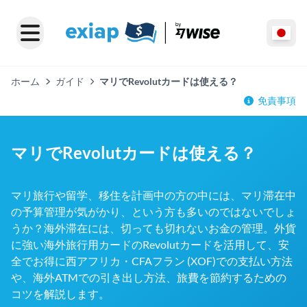
ホーム
ガイド
マリでRevolutカードは使える？
免責事項
マリでRevolutカードは使える？
マリ旅行や留学、移住を計画中の方の中には、マリ滞在中
の予算管理が気がかり、という方も多いのではないでしょ
うか？海外滞在には、切っても切れないお金の管理。外貨
に強い海外旅行用カードのRevolutカードを活用して、安
全でお得に西アフリカ・CFAフラン (XOF)での支払い方法
や、海外ATMでの引き出し方法、旅費を節約するための
コツを解説します。