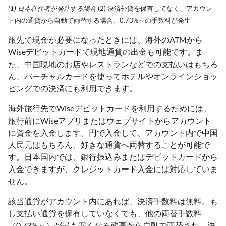
(1) 日本在住者が発注する場合
(2) 決済外貨を保有してなく、アカウン
ト内の通貨から自動で両替する場合、0.73%～の手数料が発生
旅先で現金が必要になったときには、海外のATMから
Wiseデビットカードで現地通貨の出金も可能です。ま
た、中国現地のお店やレストランなどでの支払いはもちろ
ん、バーチャルカードを使ってホテルやオンラインショッ
ピングでの決済にも利用できます。
海外旅行先でWiseデビットカードを利用するためには、
旅行前にWiseアプリまたはウェブサイトからアカウント
に資金を入金します。円で入金して、アカウント内で中国
人民元はもちろん、好きな通貨へ両替することが可能で
す。日本国内では、銀行振込みまたはデビットカードから
入金できますが、クレジットカード入金には対応していま
せん。
該当通貨がアカウント内にあれば、決済手数料は無料。も
し支払い通貨を保有していなくても、他の両替手数料
（0.73%～）が最も安くなる残高から自動で両替され、決