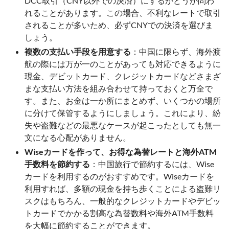
DCC取引（CNY以外での決済）にするかどうか問わ
れることがあります。この場合、不利なレートで取引
されることが多いため、必ずCNYでの決済を選びま
しょう。
複数の支払い手段を用意する
：中国に限らず、海外渡
航の際には万が一のことがあっても対応できるように
現金、デビットカード、クレジットカードなどさまざ
まな支払い方法を組み合わせて持っておくと万全で
す。また、お金は一か所にまとめず、いくつかの場所
に分けて保管するようにしましょう。これにより、紛
失や盗難などの最悪なケースが起こったとしても無一
文になる心配がありません。
Wiseカードを作って、お得な為替レートと海外ATM
手数料を節約する
：中国旅行で節約するには、Wise
カードを利用するのがおすすめです。Wiseカードを
利用すれば、多額の現金を持ち歩くことによる盗難リ
スクはもちろん、一般的なクレジットカードやデビッ
トカードでかかる割高な為替数料や海外ATM手数料
を大幅に節約することができます。