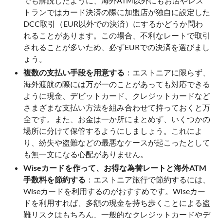
でも解説したように、海外ATM以外にもお店やレス
トランではカード決済の際に加盟店が独自に設定した
DCC取引（EUR以外での決済）にするかどうか問わ
れることがあります。この場合、不利なレートで取引
されることが多いため、必ずEURでの決済を選びまし
ょう。
複数の支払い手段を用意する
：エストニアに限らず、
海外渡航の際には万が一のことがあっても対応できる
ように現金、デビットカード、クレジットカードなど
さまざまな支払い方法を組み合わせて持っておくと万
全です。また、お金は一か所にまとめず、いくつかの
場所に分けて保管するようにしましょう。これによ
り、紛失や盗難などの最悪なケースが起こったとして
も無一文になる心配がありません。
Wiseカードを作って、お得な為替レートと海外ATM
手数料を節約する
：エストニア旅行で節約するには、
Wiseカードを利用するのがおすすめです。Wiseカー
ドを利用すれば、多額の現金を持ち歩くことによる盗
難リスクはもちろん、一般的なクレジットカードやデ