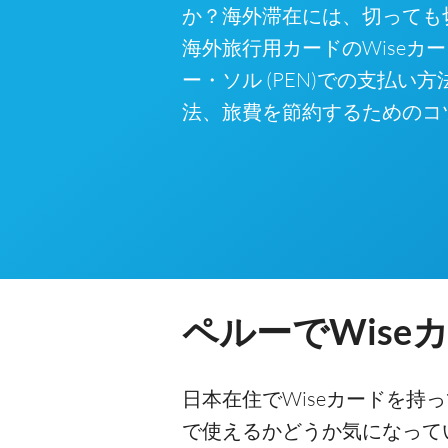
か？海外滞在には、切っても
海外旅行用カードのWiseカ
ー・ソル (PEN)での支払い
法、旅費を節約するためのコ
ペルーでWise
日本在住でWiseカードを持
で使えるかどうか気になって