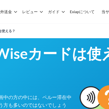
海外送金
レビュー
ガイド
Exiapについて
当
ドは使える？
Wiseカードは使
画中の方の中には、ペルー滞在中
う方も多いのではないでしょう