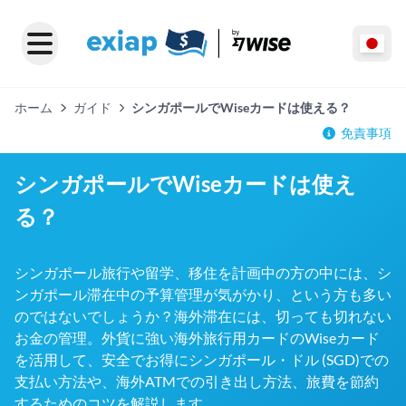
ホーム
ガイド
シンガポールでWiseカードは使える？
免責事項
シンガポールでWiseカードは使え
る？
シンガポール旅行や留学、移住を計画中の方の中には、シ
ンガポール滞在中の予算管理が気がかり、という方も多い
のではないでしょうか？海外滞在には、切っても切れない
お金の管理。外貨に強い海外旅行用カードのWiseカード
を活用して、安全でお得にシンガポール・ドル (SGD)での
支払い方法や、海外ATMでの引き出し方法、旅費を節約
するためのコツを解説します。