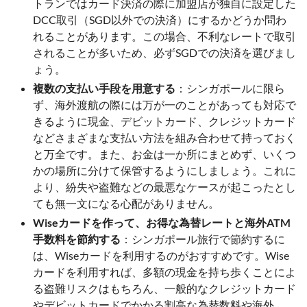
トランではカード決済の際に加盟店が独自に設定した
DCC取引（SGD以外での決済）にするかどうか問わ
れることがあります。この場合、不利なレートで取引
されることが多いため、必ずSGDでの決済を選びまし
ょう。
複数の支払い手段を用意する
：シンガポールに限ら
ず、海外渡航の際には万が一のことがあっても対応で
きるように現金、デビットカード、クレジットカード
などさまざまな支払い方法を組み合わせて持っておく
と万全です。また、お金は一か所にまとめず、いくつ
かの場所に分けて保管するようにしましょう。これに
より、紛失や盗難などの最悪なケースが起こったとし
ても無一文になる心配がありません。
Wiseカードを作って、お得な為替レートと海外ATM
手数料を節約する
：シンガポール旅行で節約するに
は、Wiseカードを利用するのがおすすめです。Wise
カードを利用すれば、多額の現金を持ち歩くことによ
る盗難リスクはもちろん、一般的なクレジットカード
やデビットカードでかかる割高な為替数料や海外