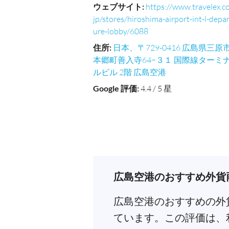
ウェブサイト
:
https://www.travelex.co
jp/stores/hiroshima-airport-int-l-depa
ure-lobby/6088
住所
:
日本、〒729-0416 広島県三原
本郷町善入寺64−３１ 国際線ターミ
ルビル 2階 広島空港
Google 評価
:
4.4 / 5 星
広島空港のおすすめ外貨
広島空港のおすすめの外貨
ています。この評価は、