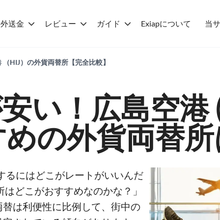
海外送金
レビュー
ガイド
Exiapについて
当
 （HIJ）の外貨両替所【完全比較】
安い！広島空港 (H
すめの外貨両替所
両替するにはどこがレートがいいんだ
所はどこがおすすめなのかな？」
両替は利便性に比例して、街中の