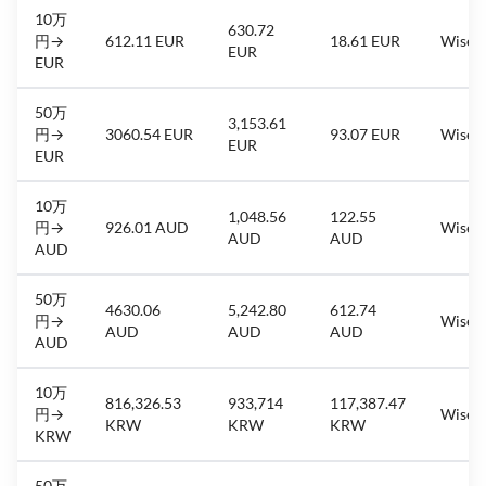
10万
630.72
円→
612.11 EUR
18.61 EUR
Wise
EUR
EUR
50万
3,153.61
円→
3060.54 EUR
93.07 EUR
Wise
EUR
EUR
10万
1,048.56
122.55
円→
926.01 AUD
Wise
AUD
AUD
AUD
50万
4630.06
5,242.80
612.74
円→
Wise
AUD
AUD
AUD
AUD
10万
816,326.53
933,714
117,387.47
円→
Wise
KRW
KRW
KRW
KRW
50万