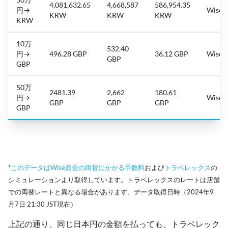
4,081,632.65
4,668,587
586,954.35
円→
Wise
KRW
KRW
KRW
KRW
10万
532.40
円→
496.28 GBP
36.12 GBP
Wise
GBP
GBP
50万
2481.39
2,662
180.61
円→
Wise
GBP
GBP
GBP
GBP
*
このデータはWise資金の両替にかかる手数料
および
トラベレックス
の
シミュレーションより取得しています。トラベレックスのレートは店舗
での両替レートと異なる場合があります。データ取得日時（2024年9
月7日 21:30 JST現在）
上記の通り、同じ日本円の金額を払っても、トラベレック