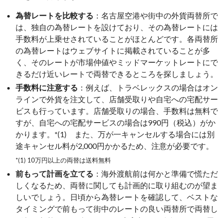
為替レートを比較する
：名古屋空港や街中の外貨両替所で
は、独自の為替レートを設けており、その為替レートには
手数料が上乗せされていることがほとんどです。各両替所
の為替レートはウェブサイトに掲載されていることが多
く、そのレートが市場仲値やミッドマーケットレートにで
きるだけ近いレートで両替できるところを探しましょう。
手数料に注意する
：例えば、トラベレックスの場合はオン
ラインで外貨を注文して、店舗受取りや自宅への宅配サー
ビスも行っています。店舗受取りの場合、手数料は無料で
すが、自宅への宅配サービスの場合は990円（税込）がか
かります。*(1) また、万が一キャンセルする場合には別
途キャンセル料が2,000円かかるため、注意が必要です。
*(1) 10万円以上の両替は送料無料
前もって計画を立てる
：海外渡航前は何かと準備で慌ただ
しくなるため、両替に関しても計画的に取り組むのが望ま
しいでしょう。日頃から為替レートを確認して、ベストな
タイミングで前もって街中のレートの良い両替所で両替し