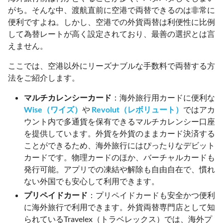
がち。そんな中、渡航直前に空港で両替できるのは非常に
便利ですよね。しかし、空港での外貨両替は利便性に比例
して為替レートが高く設定されており、最善の選択とは言
えません。
ここでは、空港以外にリーズナブルな手数料で両替する方
法をご紹介します。
マルチカレンシーカード
：海外旅行用カードに便利な
Wise（ワイズ）
や
Revolut（レボリュート）
ではアカ
ウント内で多通貨を保有できるマルチカレンシー口座
を提供しています。外貨を外貨のままカード決済する
ことができるため、海外旅行にはぴったりなデビット
カードです。物理カードのほか、バーチャルカードも
発行可能。アプリでの凍結や解除も自由自在で、慣れ
ない外国でも安心して利用できます。
プリペイドカード
：プリペイドカードも安全かつ便利
に海外旅行で利用できます。外貨両替専門店として知
られているTravelex（トラベレックス）では、海外プ