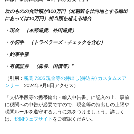
次のものの合計額が100万円（北朝鮮を仕向地とする輸出
にあっては10万円）相当額を超える場合
・現金 （本邦通貨、外国通貨）
・小切手 （トラベラーズ・チェックを含む）
・約束手形
・有価証券 （株券、国債等）”
（引用：
税関 7305 現金等の持出し(持込み) カスタムスア
ンサー
2024年9月8日アクセス）
「支払手段等の携帯輸出・輸入申告書」に記入の上、事前
に税関への申告が必要ですので、現金等の持出しの上限や
税関ルールを遵守するように気をつけましょう。詳しく
は、
税関ウェブサイト
をご確認ください。