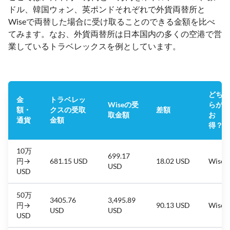
ドル、韓国ウォン、英ポンドそれぞれで外貨両替所と
Wiseで両替した場合に受け取ることのできる金額を比べ
てみます。なお、外貨両替所は日本国内の多くの空港で営
業しているトラベレックスを例としています。
どち
金
トラベレッ
Wiseの受
らが
額・
クスの受取
差額
取金額
お
通貨
金額
得？
10万
699.17
円→
681.15 USD
18.02 USD
Wise
USD
USD
50万
3405.76
3,495.89
円→
90.13 USD
Wise
USD
USD
USD