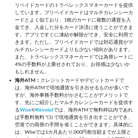
リペイドカードのトラベレックスマネーカードを提供
しています。プリペイドカードはマルチカレンシーカ
ードとよく似ており、1枚のカードに複数の通貨を入
金でき、入金した分をカード決済に使うことができま
す。アプリですぐに凍結や解除ができ、安全に利用で
きます。ただし、プリペイドカードでは対応通貨がマ
ルチカレンシーカードよりも少ない傾向があります。
また、トラベレックスマネーカードでは為替レートに
4%の手数料が上乗せされており、お得感は少ないか
もしれません。
海外ATM：
クレジットカードやデビットカードで
は、海外ATMで現地通貨を引き出せるものが多いで
すが、海外事務手数料がかさむことがデメリットで
す。先にご紹介したマルチカレンシーカードを提供す
る
Wise
や
Revolut
では、海外ATMで無料枠以内であれ
ば手数料無料 *(1) で現地通貨を引き出すことができ、
空港での両替の手間を省くことができます。具体的に
は、Wiseでは1カ月あたり,000円相当額までが上限と