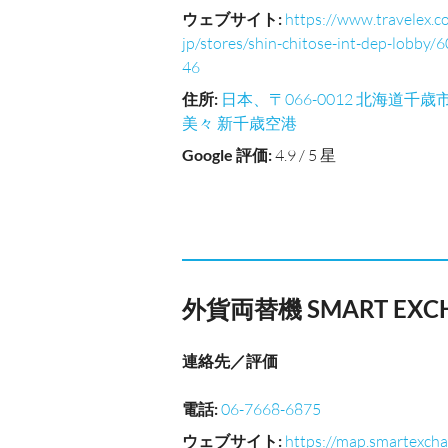
ウェブサイト
:
https://www.travelex.co
jp/stores/shin-chitose-int-dep-lobby/6
46
住所
:
日本、〒066-0012 北海道千歳
美々 新千歳空港
Google 評価
:
4.9 / 5 星
外貨両替機 SMART E
連絡先／評価
電話
:
06-7668-6875
ウェブサイト
:
https://map.smartexcha