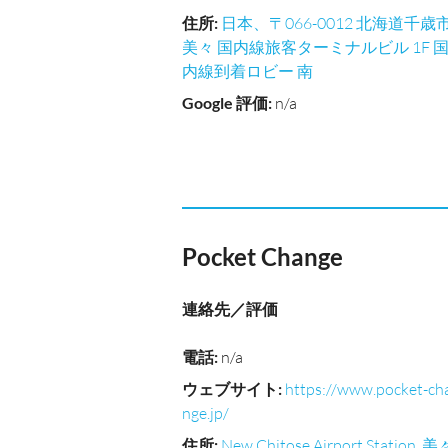
住所
:
日本、〒066-0012 北海道千歳
美々 国内線旅客ターミナルビル 1F 
内線到着ロビー 南
Google 評価
:
n/a
Pocket Change
連絡先／評価
電話
:
n/a
ウェブサイト
:
https://www.pocket-ch
nge.jp/
住所
:
New Chitose Airport Station, 美