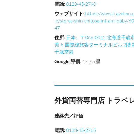
電話
:
0123-45-2790
ウェブサイト
:
https://www.travelex.co
jp/stores/shin-chitose-int-arr-lobby/60
47
住所
:
日本、〒066-0012 北海道千歳
美々 国際線旅客ターミナルビル 2階 
千歳空港
Google 評価
:
4.4 / 5 星
外貨両替専門店 トラベ
連絡先／評価
電話
:
0123-45-2765