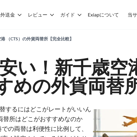
海外送金
レビュー
ガイド
Exiapについて
当
港 （CTS）の外貨両替所【完全比較】
安い！新千歳空港 (
すめの外貨両替
貨両替するにはどこがレートがいいん
両替所はどこがおすすめなのか
港での両替は利便性に比例して、