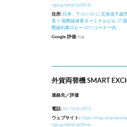
nge.jp/detail/p0893/
住所
:
日本、〒066-0012 北海道千歳
美々 国際線旅客ターミナルビル 2F 
際線到着ロビー ATMコーナー内
Google 評価
:
n/a
外貨両替機 SMART E
連絡先／評価
電話
:
06-7668-6875
ウェブサイト
:
https://map.smartexcha
nge.jp/detail/p0894/