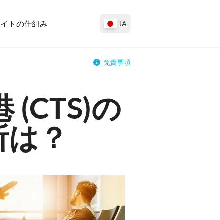
サイトの仕組み
JA
免責事項
CTS)の
所は？