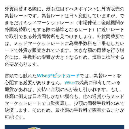
外貨両替する際に、最も注目すべきポイントは外貨販売の
為替レートです。為替レートは日々変動していますが、で
きるだけミッドマーケットレート（市場仲値：金融機関が
外国為替取引をする際の基準となるレート）に近いレート
で取引できる外貨両替所を見つけましょう。外貨両替所で
は、ミッドマーケットレートに為替手数料を上乗せしたレ
ートで外貨が販売されています。大きな額の両替を行う場
合には、手数料の影響が大きくなるため、慎重に検討する
必要があります。
冒頭でも触れた
Wiseデビットカード
では、為替レートを
心配する必要がありません。
Wise
の残高に保有している
通貨があれば、支払い金額のみが差し引かれます。もし、
残高に例えば日本円しかない場合も、他の通貨からミッド
マーケットレートで自動換算し、少額の両替手数料のみで
決済します。そのため、最小限の手数料で両替することが
可能です。