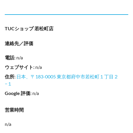
TUCショップ 若松町店
連絡先／評価
電話
:
n/a
ウェブサイト
:
n/a
住所
:
日本、〒183-0005 東京都府中市若松町１丁目２
−１
Google 評価
:
n/a
営業時間
n/a