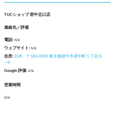
TUCショップ 府中北口店
連絡先／評価
電話
:
n/a
ウェブサイト
:
n/a
住所
:
日本、〒183-0055 東京都府中市府中町１丁目６
−９
Google 評価
:
n/a
営業時間
n/a