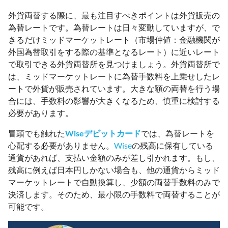
外貨両替する際に、最も注目すべきポイントは外貨販売の
為替レートです。為替レートは日々変動していますが、で
きるだけミッドマーケットレート（市場仲値：金融機関が
外国為替取引をする際の基準となるレート）に近いレート
で取引できる外貨両替所を見つけましょう。外貨両替所で
は、ミッドマーケットレートに為替手数料を上乗せしたレ
ートで外貨が販売されています。大きな額の両替を行う場
合には、手数料の影響が大きくなるため、慎重に検討する
必要があります。
冒頭でも触れた
Wiseデビットカード
では、為替レートを
心配する必要がありません。
Wise
の残高に保有している
通貨があれば、支払い金額のみが差し引かれます。もし、
残高に例えば日本円しかない場合も、他の通貨からミッド
マーケットレートで自動換算し、少額の両替手数料のみで
決済します。そのため、最小限の手数料で両替することが
可能です。