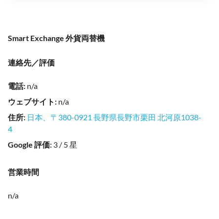
Smart Exchange 外貨両替機
連絡先／評価
電話
:
n/a
ウェブサイト
:
n/a
住所
:
日本、〒380-0921 長野県長野市栗田 北河原1038-
4
Google 評価
:
3 / 5 星
営業時間
n/a