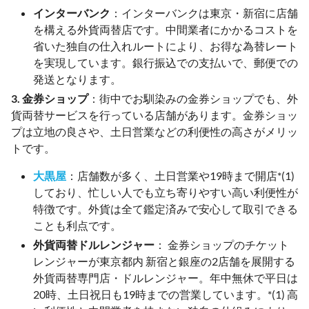
インターバンク
：インターバンクは東京・新宿に店舗
を構える外貨両替店です。中間業者にかかるコストを
省いた独自の仕入れルートにより、お得な為替レート
を実現しています。銀行振込での支払いで、郵便での
発送となります。
3. 金券ショップ
：街中でお馴染みの金券ショップでも、外
貨両替サービスを行っている店舗があります。金券ショッ
プは立地の良さや、土日営業などの利便性の高さがメリッ
トです。
大黒屋
：店舗数が多く、土日営業や19時まで開店*(1)
しており、忙しい人でも立ち寄りやすい高い利便性が
特徴です。外貨は全て鑑定済みで安心して取引できる
ことも利点です。
外貨両替ドルレンジャー
： 金券ショップのチケット
レンジャーが東京都内 新宿と銀座の2店舗を展開する
外貨両替専門店・ドルレンジャー。年中無休で平日は
20時、土日祝日も19時までの営業しています。*(1) 高