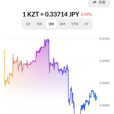
共有
1 KZT = 0.33714 JPY
-2.99%
1D
1W
1M
6M
YTD
1Y
0.3510
0.3456
0.3403
0.3348