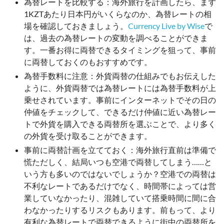
為替レートを比較する：海外旅行を計画したら、まず
1KZTあたり日本円がいくらなのか、為替レートの相
場を確認しておきましょう。
Currency Live by Wise
で
は、過去の為替レートの変動を調べることができま
す。一番お得に両替できるタイミングを狙って、事前
に両替しておくのもおすすめです。
為替手数料に注意：外貨両替の仕組みでもお伝えした
ように、外貨両替では為替レートには為替手数料が上
乗せされています。事前にインターネットでその日の
仲値をチェックして、できるだけ仲値に近い為替レー
トで外貨を購入できる両替所を選ぶことで、より多く
の外貨を受け取ることができます。
事前に両替計画を立てておく：海外旅行直前は準備で
慌ただしく、結局いつも空港で両替してしまう……と
いう方も多いのではないでしょうか？空港での両替は
不利なレートであるだけでなく、時間帯によっては営
業していなかったり、混雑していて搭乗時間に間に合
わなかったりするリスクもあります。前もって、より
有利な為替レートで両替できるように街中の両替所を