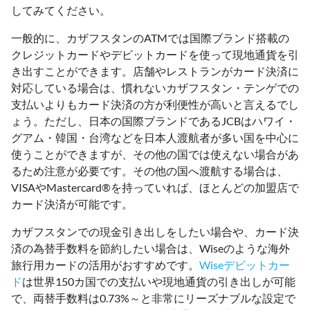
してみてください。
一般的に、カザフスタンのATMでは国際ブランド搭載の
クレジットカードやデビットカードを使って現地通貨を引
き出すことができます。店舗やレストランがカード決済に
対応している場合は、慣れないカザフスタン・テンゲでの
支払いよりもカード決済の方が利便性が高いと言えるでし
ょう。ただし、日本の国際ブランドであるJCBはハワイ・
グアム・韓国・台湾などを日本人渡航者が多い国を中心に
使うことができますが、その他の国では使えない場合があ
るため注意が必要です。その他の国へ渡航する場合は、
VISAやMastercard®を持っていれば、ほとんどの加盟店で
カード決済が可能です。
カザフスタンでの現金引き出しをしたい場合や、カード決
済の為替手数料を節約したい場合は、Wiseのような海外
旅行用カードの活用がおすすめです。
Wiseデビットカー
ド
は世界150カ国での支払いや現地通貨の引き出しが可能
で、両替手数料は0.73%～と非常にリーズナブルな設定で