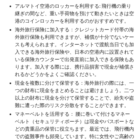
アルマトイ空港のロッカーを利用する: 飛行機の乗り
継ぎの間など、重い手荷物を預けて動きたいときは空
港のコインロッカーを利用するのがおすすめです。
海外旅行保険に加入する：クレジットカード付帯の海
外旅行保険も利用できますが、補償が十分でないケー
スも考えられます。インターネットで渡航当日でも加
入できる海外旅行保険や、日本の空港内に設置されて
いる保険カウンターで出発直前に加入できる保険もあ
ります。加入する際には、携行品損害で現金が補償さ
れるかどうかをよくご確認ください。
現金を複数に分けて保管する：海外旅行の際には、一
つの財布に現金をまとめることは避けましょう。二つ
以上の財布に現金を分けて保管することで、紛失や盗
難に遭った際のリスク分散をすることができます。
マネーベルトを活用する： 腰に巻いて付けるマネー
ベルト（セキュリティポーチ）は現金やパスポートな
どの貴重品の保管に役立ちます。最近では、飛行機内
での盗難事件も頻発しています。特に女性やご高齢の