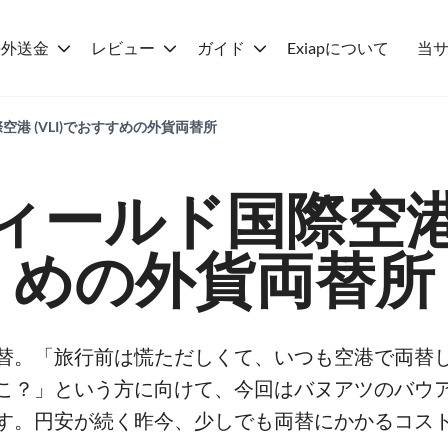
海外送金
レビュー
ガイド
Exiapについて
当
港 (VLI)でおすすめの外貨両替所
ィールド国際空
めの外貨両替所
替。「旅行前は慌ただしくて、いつも空港で両替
こ？」という方に向けて、今回はバヌアツのバウ
す。円安が続く昨今、少しでも両替にかかるコス