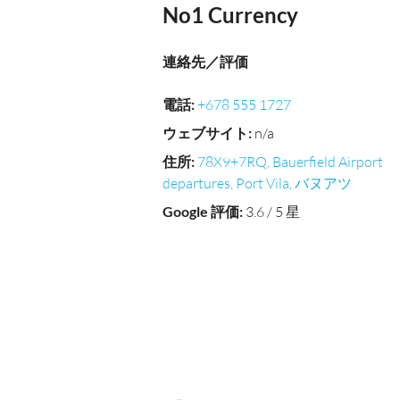
No1 Currency
連絡先／評価
電話
:
+678 555 1727
ウェブサイト
:
n/a
住所
:
78X9+7RQ, Bauerfield Airport
departures, Port Vila, バヌアツ
Google 評価
:
3.6 / 5 星