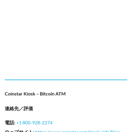
Coinstar Kiosk – Bitcoin ATM
連絡先／評価
電話
:
+1 800-928-2274
ウェブサイト
:
https://www.coinstar.com/kiosk-info?Kios