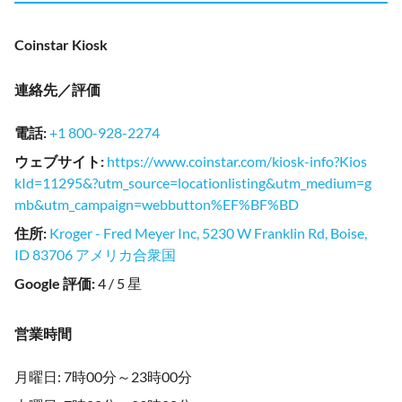
Coinstar Kiosk
連絡先／評価
電話
:
+1 800-928-2274
ウェブサイト
:
https://www.coinstar.com/kiosk-info?Kios
kId=11295&?utm_source=locationlisting&utm_medium=g
mb&utm_campaign=webbutton%EF%BF%BD
住所
:
Kroger - Fred Meyer Inc, 5230 W Franklin Rd, Boise,
ID 83706 アメリカ合衆国
Google 評価
:
4 / 5 星
営業時間
月曜日: 7時00分～23時00分