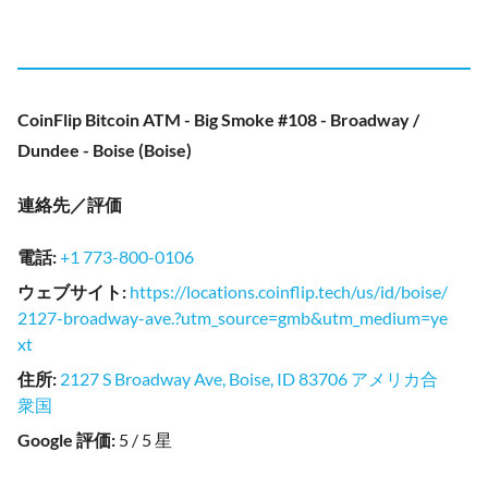
CoinFlip Bitcoin ATM - Big Smoke #108 - Broadway /
Dundee - Boise (Boise)
連絡先／評価
電話
:
+1 773-800-0106
ウェブサイト
:
https://locations.coinflip.tech/us/id/boise/
2127-broadway-ave.?utm_source=gmb&utm_medium=ye
xt
住所
:
2127 S Broadway Ave, Boise, ID 83706 アメリカ合
衆国
Google 評価
:
5 / 5 星