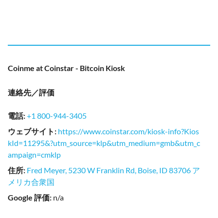
Coinme at Coinstar - Bitcoin Kiosk
連絡先／評価
電話
:
+1 800-944-3405
ウェブサイト
:
https://www.coinstar.com/kiosk-info?Kios
kId=11295&?utm_source=klp&utm_medium=gmb&utm_c
ampaign=cmklp
住所
:
Fred Meyer, 5230 W Franklin Rd, Boise, ID 83706 ア
メリカ合衆国
Google 評価
:
n/a