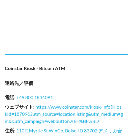
Coinstar Kiosk - Bitcoin ATM
連絡先／評価
電話
:
+49 800 1834091
ウェブサイト
:
https://www.coinstar.com/kiosk-info?Kios
kId=18709&?utm_source=locationlisting&utm_medium=g
mb&utm_campaign=webbutton%EF%BF%BD
住所
:
110 E Myrtle St WinCo, Boise, ID 83702 アメリカ合