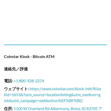
Coinstar Kiosk - Bitcoin ATM
連絡先／評価
電話
:
+1 800-928-2274
ウェブサイト
:
https://www.coinstar.com/kiosk-info?Kios
kId=5653&?utm_source=locationlisting&utm_medium=g
mb&utm_campaign=webbutton%EF%BF%BD
住所
:
5100 W Overland Rd Albertsons, Boise, ID 83705 ア