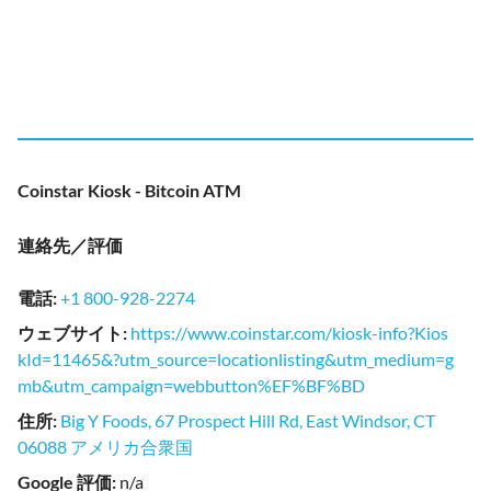
Coinstar Kiosk - Bitcoin ATM
連絡先／評価
電話
:
+1 800-928-2274
ウェブサイト
:
https://www.coinstar.com/kiosk-info?Kios
kId=11465&?utm_source=locationlisting&utm_medium=g
mb&utm_campaign=webbutton%EF%BF%BD
住所
:
Big Y Foods, 67 Prospect Hill Rd, East Windsor, CT
06088 アメリカ合衆国
Google 評価
:
n/a