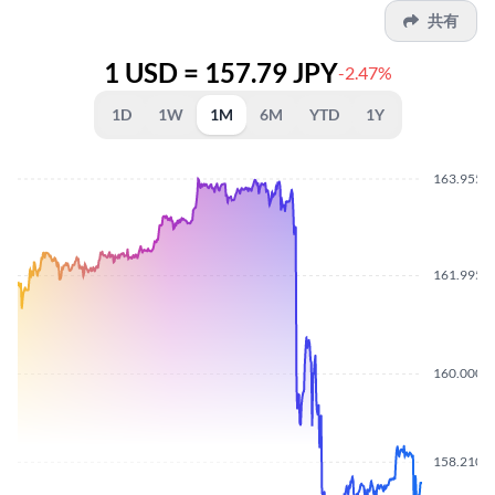
共有
1 USD = 157.79 JPY
-2.47%
1D
1W
1M
6M
YTD
1Y
163.9550
161.9950
160.0000
158.2100