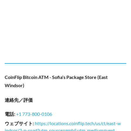
CoinFlip Bitcoin ATM - Sofia's Package Store (East
Windsor)
連絡先／評価
電話
:
+1 773-800-0106
ウェブサイト
:
https://locations.coinflip.tech/us/ct/east-w
indsor/2-n-road?utm_source=gmb&utm_medium=yext