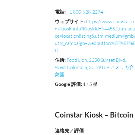
電話
:
+1 800-928-2274
ウェブサイト
:
https://www.coinstar.c
m/kiosk-info?KioskId=9445&?utm_sou
ce=locationlisting&utm_medium=gmb
utm_campaign=webbutton%EF%BF%
D
住所
:
Food Lion, 2250 Sunset Blvd,
West Columbia, SC 29169 アメリカ合
衆国
Google 評価
:
1 / 5 星
Coinstar Kiosk – Bitcoi
連絡先／評価