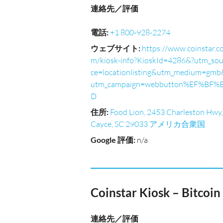
連絡先／評価
電話
:
+1 800-928-2274
ウェブサイト
:
https://www.coinstar.c
m/kiosk-info?KioskId=4286&?utm_sou
ce=locationlisting&utm_medium=gmb
utm_campaign=webbutton%EF%BF%
D
住所
:
Food Lion, 2453 Charleston Hwy,
Cayce, SC 29033 アメリカ合衆国
Google 評価
:
n/a
Coinstar Kiosk – Bitcoi
連絡先／評価