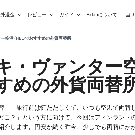
海外送金
レビュー
ガイド
Exiapについて
当
空港 (HEL)でおすすめの外貨両替所
キ・ヴァンター
すめの外貨両替
替。「旅行前は慌ただしくて、いつも空港で両替
どこ？」という方に向けて、今回はフィンランド
紹介します。円安が続く昨今、少しでも両替にか