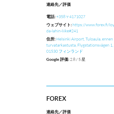
連絡先／評価
電話
:
+358 9 4171027
ウェブサイト
:
https://www.forex.fi/lo
da-lahin-liike#241
住所
:
Helsinki Airport, Tuloaula, ennen
turvatarkastusta, Flygstationsvägen 1,
01530 フィンランド
Google 評価
:
2.8 / 5 星
FOREX
連絡先／評価