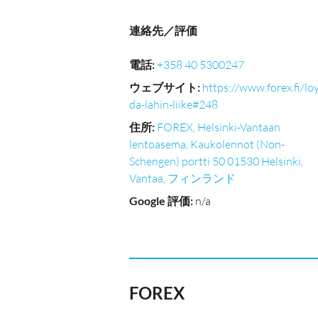
連絡先／評価
電話
:
+358 40 5300247
ウェブサイト
:
https://www.forex.fi/lo
da-lahin-liike#248
住所
:
FOREX, Helsinki-Vantaan
lentoasema, Kaukolennot (Non-
Schengen) portti 50 01530 Helsinki,
Vantaa, フィンランド
Google 評価
:
n/a
FOREX