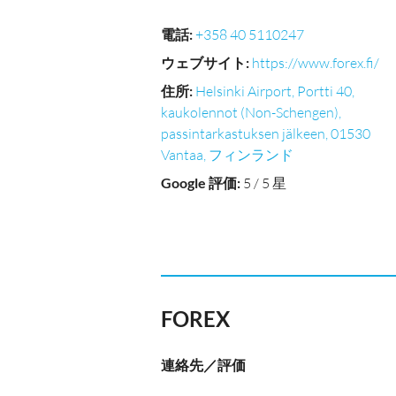
電話
:
+358 40 5110247
ウェブサイト
:
https://www.forex.fi/
住所
:
Helsinki Airport, Portti 40,
kaukolennot (Non-Schengen),
passintarkastuksen jälkeen, 01530
Vantaa, フィンランド
Google 評価
:
5 / 5 星
FOREX
連絡先／評価