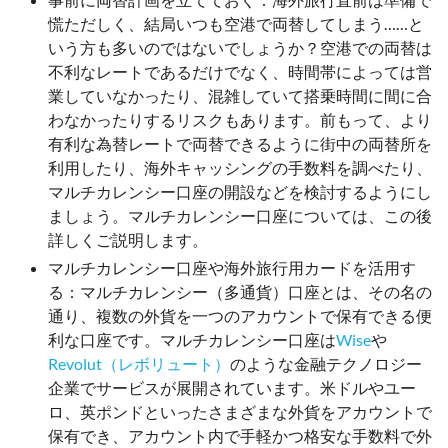
慌ただしく、結局いつも空港で両替してしまう……と
いう方も多いのではないでしょうか？空港での両替は
不利なレートであるだけでなく、時間帯によっては営
業していなかったり、混雑していて搭乗時間に間に合
わなかったりするリスクもあります。前もって、より
有利な為替レートで両替できるように街中の両替所を
利用したり、海外キャッシングの手数料を調べたり、
マルチカレンシー口座の開設などを検討するようにし
ましょう。マルチカレンシー口座については、この後
詳しくご説明します。
マルチカレンシー口座や海外旅行用カードを活用す
る：マルチカレンシー（多通貨）口座とは、その名の
通り、複数の外貨を一つのアカウントで保有できる便
利な口座です。マルチカレンシー口座は
Wise
や
Revolut（レボリュート）
のような金融テクノロジー
企業でサービスが展開されています。米ドルやユー
ロ、英ポンドといったさまざまな外貨をアカウントで
保有でき、アカウント内で手軽かつ格安な手数料で外