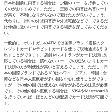
日本出国前に両替する場合は、少額のユーロを持参してい
くのがおすすめです。ただし、空港での両替は為替レート
が高く、不利になりがちなので避けた方が良いでしょう。
代わりに、街中の外貨両替所や外貨宅配などで、できるだ
け仲値に近いレートで両替できる場所を探してみてくださ
い。
一般的に、ポルトガルのATMでは国際ブランド搭載のク
レジットカードやデビットカードを使って現地通貨を引き
出すことができます。店舗やレストランがカード決済に対
応している場合は、慣れないユーロでの支払いよりもカー
ド決済の方が利便性が高いと言えるでしょう。ただし、日
本の国際ブランドであるJCBはハワイ・グアム・韓国・台
湾などを日本人渡航者が多い国を中心に使うことができま
すが、その他の国では使えない場合があるため注意が必要
です。その他の国へ渡航する場合は、VISAやMastercard®
を持っていれば、ほとんどの加盟店でカード決済が可能で
す。