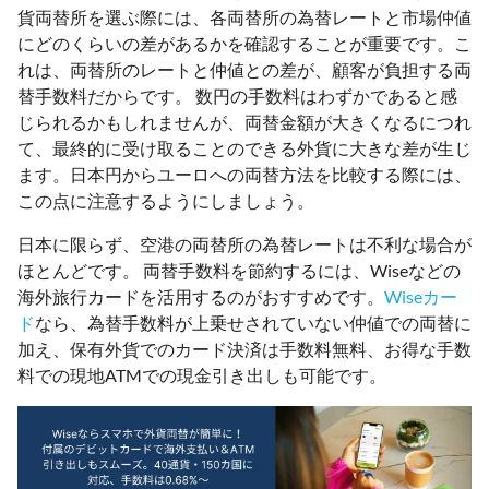
貨両替所を選ぶ際には、各両替所の為替レートと市場仲値
にどのくらいの差があるかを確認することが重要です。こ
れは、両替所のレートと仲値との差が、顧客が負担する両
替手数料だからです。 数円の手数料はわずかであると感
じられるかもしれませんが、両替金額が大きくなるにつれ
て、最終的に受け取ることのできる外貨に大きな差が生じ
ます。日本円からユーロへの両替方法を比較する際には、
この点に注意するようにしましょう。
日本に限らず、空港の両替所の為替レートは不利な場合が
ほとんどです。 両替手数料を節約するには、Wiseなどの
海外旅行カードを活用するのがおすすめです。
Wiseカー
ド
なら、為替手数料が上乗せされていない仲値での両替に
加え、保有外貨でのカード決済は手数料無料、お得な手数
料での現地ATMでの現金引き出しも可能です。