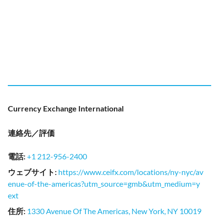
Currency Exchange International
連絡先／評価
電話
:
+1 212-956-2400
ウェブサイト
:
https://www.ceifx.com/locations/ny-nyc/av
enue-of-the-americas?utm_source=gmb&utm_medium=y
ext
住所
:
1330 Avenue Of The Americas, New York, NY 10019