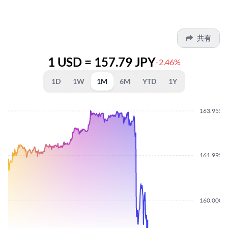
共有
1 USD = 157.79 JPY
-2.46%
1D
1W
1M
6M
YTD
1Y
163.9550
161.9950
160.0000