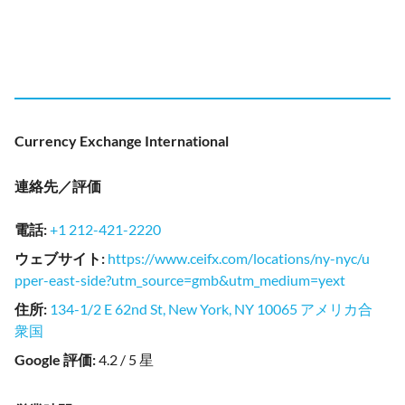
Currency Exchange International
連絡先／評価
電話
:
+1 212-421-2220
ウェブサイト
:
https://www.ceifx.com/locations/ny-nyc/u
pper-east-side?utm_source=gmb&utm_medium=yext
住所
:
134-1/2 E 62nd St, New York, NY 10065 アメリカ合
衆国
Google 評価
:
4.2 / 5 星