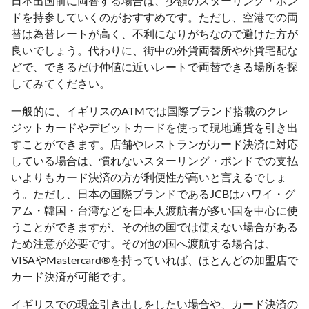
日本出国前に両替する場合は、少額のスターリング・ポン
ドを持参していくのがおすすめです。ただし、空港での両
替は為替レートが高く、不利になりがちなので避けた方が
良いでしょう。代わりに、街中の外貨両替所や外貨宅配な
どで、できるだけ仲値に近いレートで両替できる場所を探
してみてください。
一般的に、イギリスのATMでは国際ブランド搭載のクレ
ジットカードやデビットカードを使って現地通貨を引き出
すことができます。店舗やレストランがカード決済に対応
している場合は、慣れないスターリング・ポンドでの支払
いよりもカード決済の方が利便性が高いと言えるでしょ
う。ただし、日本の国際ブランドであるJCBはハワイ・グ
アム・韓国・台湾などを日本人渡航者が多い国を中心に使
うことができますが、その他の国では使えない場合がある
ため注意が必要です。その他の国へ渡航する場合は、
VISAやMastercard®を持っていれば、ほとんどの加盟店で
カード決済が可能です。
イギリスでの現金引き出しをしたい場合や、カード決済の