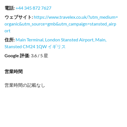
電話
:
+44 345 872 7627
ウェブサイト
:
https://www.travelex.co.uk/?utm_medium=
organic&utm_source=gmb&utm_campaign=stansted_airp
ort
住所
:
Main Terminal, London Stansted Airport, Main,
Stansted CM24 1QW イギリス
Google 評価
:
3.6 / 5 星
営業時間
営業時間の記載なし