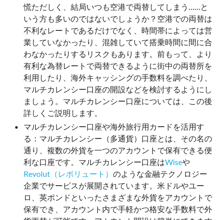
慌ただしく、結局いつも空港で両替してしまう……と
いう方も多いのではないでしょうか？空港での両替は
不利なレートであるだけでなく、時間帯によっては営
業していなかったり、混雑していて搭乗時間に間に合
わなかったりするリスクもあります。前もって、より
有利な為替レートで両替できるように街中の両替所を
利用したり、海外キャッシングの手数料を調べたり、
マルチカレンシー口座の開設などを検討するようにし
ましょう。マルチカレンシー口座については、この後
詳しくご説明します。
マルチカレンシー口座や海外旅行用カードを活用す
る：マルチカレンシー（多通貨）口座とは、その名の
通り、複数の外貨を一つのアカウントで保有できる便
利な口座です。マルチカレンシー口座は
Wise
や
Revolut（レボリュート）
のような金融テクノロジー
企業でサービスが展開されています。米ドルやユー
ロ、英ポンドといったさまざまな外貨をアカウントで
保有でき、アカウント内で手軽かつ格安な手数料で外