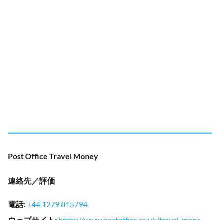
Post Office Travel Money
連絡先／評価
電話
:
+44 1279 815794
ウェブサイト
:
https://www.postoffice.co.uk/travel-mone