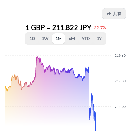
共有
1 GBP = 211.822 JPY
-2.23%
1D
1W
1M
6M
YTD
1Y
219.6050
217.3090
215.0030