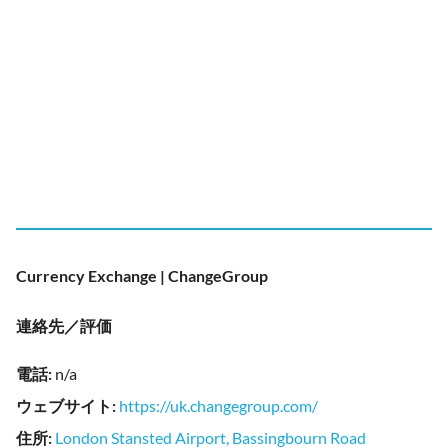
Currency Exchange | ChangeGroup
連絡先／評価
電話
:
n/a
ウェブサイト
:
https://uk.changegroup.com/
住所
:
London Stansted Airport, Bassingbourn Road