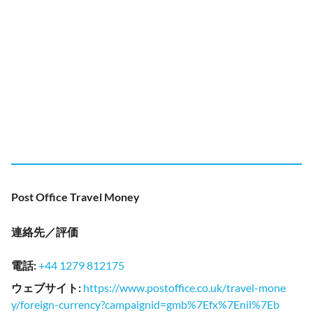
Post Office Travel Money
連絡先／評価
電話
:
+44 1279 812175
ウェブサイト
:
https://www.postoffice.co.uk/travel-mone
y/foreign-currency?campaignid=gmb%7Efx%7Enil%7Eb