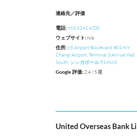
連絡先／評価
電話
:
+65 6241 4700
ウェブサイト
:
n/a
住所
:
65 Airport Boulevard, #01-K9,
Changi Airport, Terminal 3 Arrival Hall
South, シンガポール 819663
Google 評価
:
2.4 / 5 星
United Overseas Bank Li