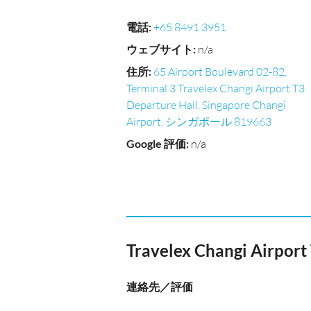
電話
:
+65 8491 3951
ウェブサイト
:
n/a
住所
:
65 Airport Boulevard 02-82,
Terminal 3 Travelex Changi Airport T3
Departure Hall, Singapore Changi
Airport, シンガポール 819663
Google 評価
:
n/a
Travelex Changi Airport
連絡先／評価