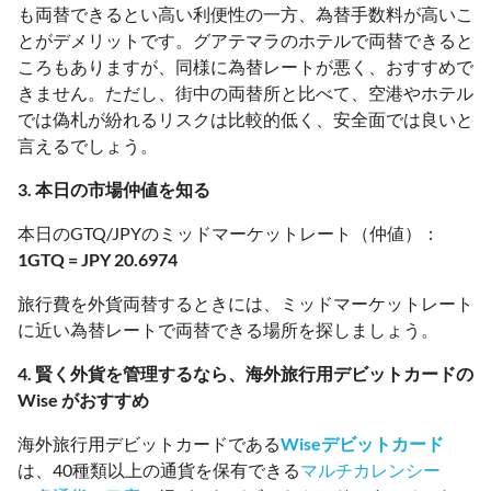
も両替できるとい高い利便性の一方、為替手数料が高いこ
とがデメリットです。グアテマラのホテルで両替できると
ころもありますが、同様に為替レートが悪く、おすすめで
きません。ただし、街中の両替所と比べて、空港やホテル
では偽札が紛れるリスクは比較的低く、安全面では良いと
言えるでしょう。
3. 本日の市場仲値を知る
本日のGTQ/JPYのミッドマーケットレート（仲値）：
1GTQ = JPY 20.6974
旅行費を外貨両替するときには、ミッドマーケットレート
に近い為替レートで両替できる場所を探しましょう。
4. 賢く外貨を管理するなら、海外旅行用デビットカードの
Wise がおすすめ
海外旅行用デビットカードである
Wiseデビットカード
は、40種類以上の通貨を保有できる
マルチカレンシー