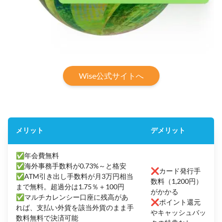
Wise公式サイトへ
メリット
デメリット
✅年会費無料
✅海外事務手数料が0.73%～と格安
❌カード発行手
✅ATM引き出し手数料が月3万円相当
数料（1,200円）
まで無料。超過分は1.75％＋100円
がかかる
✅マルチカレンシー口座に残高があ
❌ポイント還元
れば、支払い外貨を該当外貨のまま手
やキャッシュバッ
数料無料で決済可能