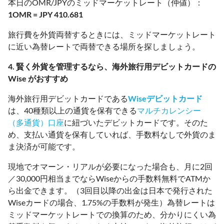
本日のOMR/JPYのミッドマーケットレート（仲値）：
1OMR = JPY 410.681
旅行費を外貨両替するときには、ミッドマーケットレート
に近い為替レートで両替できる場所を探しましょう。
4. 賢く外貨を管理するなら、海外旅行用デビットカードの
Wise がおすすめ
海外旅行用デビットカードである
Wiseデビットカード
は、40種類以上の通貨を保有できる
マルチカレンシー
（多通貨）口座
に紐づいたデビットカードです。そのた
め、支払い通貨を保有していれば、手数料なしで外貨のま
ま決済が可能です。
現地でオマーン・リアルが必要になった場合も、月に2回
／30,000円相当までならWiseからの手数料無料でATMか
ら出金できます。（3回目以降の出金は日本で発行された
Wiseカードの場合、1.75%の手数料が発生）為替レートは
ミッドマーケットレートでの換算のため、分かりにくい為