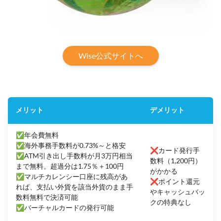
Wise公式サイトへ
メリット
デメリット
✅年会費無料
✅海外事務手数料が0.73%～と格安
❌カード発行手
✅ATM引き出し手数料が月3万円相当
数料（1,200円）
まで無料。超過分は1.75％＋100円
がかかる
✅マルチカレンシー口座に残高があ
❌ポイント還元
れば、支払い外貨を該当外貨のまま手
やキャッシュバッ
数料無料で決済可能
クの特典なし
✅バーチャルカードの発行可能