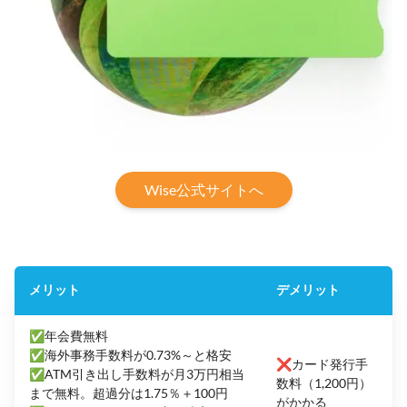
Wise公式サイトへ
メリット
デメリット
✅年会費無料
✅海外事務手数料が0.73%～と格安
❌カード発行手
✅ATM引き出し手数料が月3万円相当
数料（1,200円）
まで無料。超過分は1.75％＋100円
がかかる