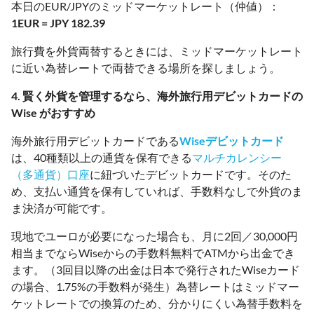
本日のEUR/JPYのミッドマーケットレート（仲値）：
1EUR = JPY 182.39
旅行費を外貨両替するときには、ミッドマーケットレート
に近い為替レートで両替できる場所を探しましょう。
4. 賢く外貨を管理するなら、海外旅行用デビットカードの
Wise がおすすめ
海外旅行用デビットカードである
Wiseデビットカード
は、40種類以上の通貨を保有できる
マルチカレンシー
（多通貨）口座
に紐づいたデビットカードです。そのた
め、支払い通貨を保有していれば、手数料なしで外貨のま
ま決済が可能です。
現地でユーロが必要になった場合も、月に2回／30,000円
相当までならWiseからの手数料無料でATMから出金でき
ます。（3回目以降の出金は日本で発行されたWiseカード
の場合、1.75%の手数料が発生）為替レートはミッドマー
ケットレートでの換算のため、分かりにくい為替手数料を