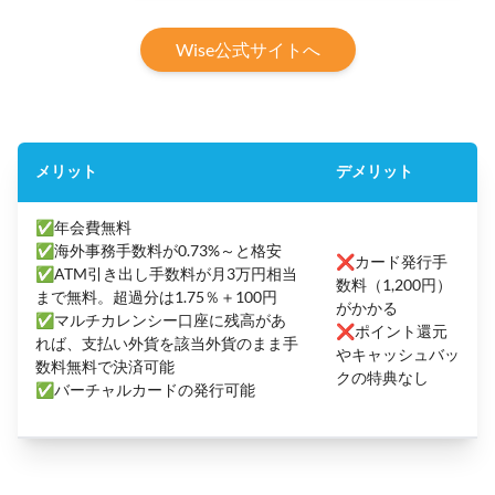
Wise公式サイトへ
メリット
デメリット
✅年会費無料
✅海外事務手数料が0.73%～と格安
❌カード発行手
✅ATM引き出し手数料が月3万円相当
数料（1,200円）
まで無料。超過分は1.75％＋100円
がかかる
✅マルチカレンシー口座に残高があ
❌ポイント還元
れば、支払い外貨を該当外貨のまま手
やキャッシュバッ
数料無料で決済可能
クの特典なし
✅バーチャルカードの発行可能