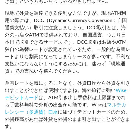
き出すという方もいらっしゃるかもしれません。
現地で外貨を調達できる便利な方法ですが、現地ATM利
用の際には、DCC（Dynamic Currency Conversion：自国
通貨支払い）取引に注意しましょう。DCC取引とは、海
外のお店やATMで提供されており、自国通貨、つまり日
本円で取引できるサービスです。DCC取引はお店やATM
独自の為替レートが設定されているため、一般的な為替レ
ートよりも割高になってしまうケースが多いです。不利な
支払いにならないようにするためには、迷わず「現地通
貨」での支払いを選んでください。
為替レートを気にすることなく、外貨口座から外貨を引き
出すことができれば便利ですよね。海外旅行に強い
Wise
デビットカード
は、ATM引き出し手数料は上限額までな
ら手数料無料で外貨の出金が可能です。Wiseは
マルチカ
レンシー（多通貨）口座
に紐づくデビットカードのため、
外貨残高があれば外貨を外貨のまま引き出すことができま
す。