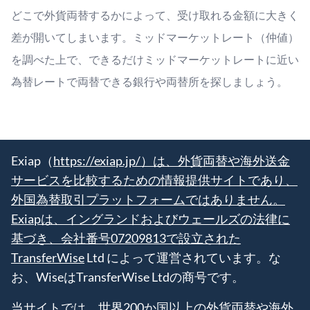
どこで外貨両替するかによって、受け取れる金額に大きく
差が開いてしまいます。ミッドマーケットレート（仲値）
を調べた上で、できるだけミッドマーケットレートに近い
為替レートで両替できる銀行や両替所を探しましょう。
Exiap（
https://exiap.jp/）は、外貨両替や海外送金
サービスを比較するための情報提供サイトであり、
外国為替取引プラットフォームではありません。
Exiapは、イングランドおよびウェールズの法律に
基づき、会社番号07209813で設立された
TransferWise
Ltd によって運営されています。な
お、WiseはTransferWise Ltdの商号です。
当サイトでは、世界200か国以上の外貨両替や海外