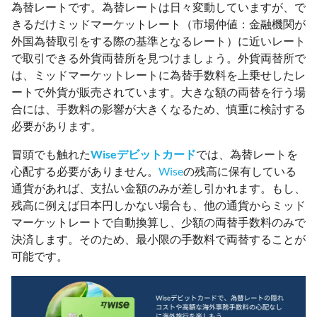
為替レートです。為替レートは日々変動していますが、で
きるだけミッドマーケットレート（市場仲値：金融機関が
外国為替取引をする際の基準となるレート）に近いレート
で取引できる外貨両替所を見つけましょう。外貨両替所で
は、ミッドマーケットレートに為替手数料を上乗せしたレ
ートで外貨が販売されています。大きな額の両替を行う場
合には、手数料の影響が大きくなるため、慎重に検討する
必要があります。
冒頭でも触れた
Wiseデビットカード
では、為替レートを
心配する必要がありません。
Wise
の残高に保有している
通貨があれば、支払い金額のみが差し引かれます。もし、
残高に例えば日本円しかない場合も、他の通貨からミッド
マーケットレートで自動換算し、少額の両替手数料のみで
決済します。そのため、最小限の手数料で両替することが
可能です。