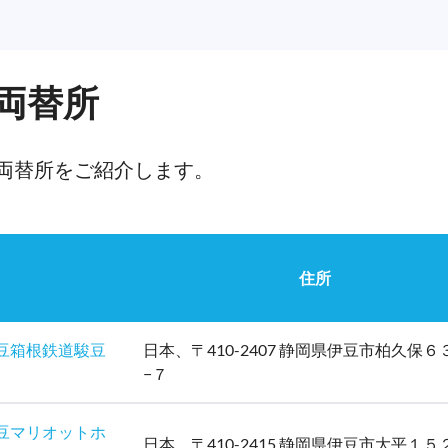
両替所
両替所をご紹介します。
住所
 伊豆箱根鉄道駿豆
日本、〒410-2407 静岡県伊豆市柏久保６
−７
 伊豆マリオットホ
日本、〒410-2415 静岡県伊豆市大平１５