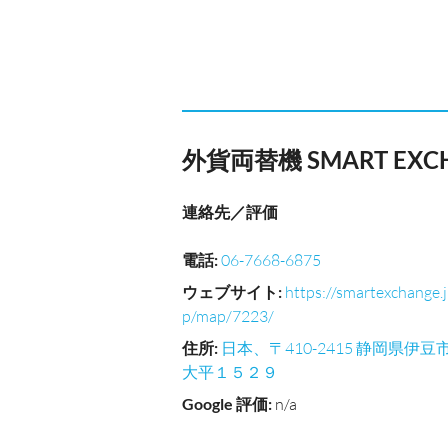
外貨両替機 SMART E
連絡先／評価
電話
:
06-7668-6875
ウェブサイト
:
https://smartexchange.j
p/map/7223/
住所
:
日本、〒410-2415 静岡県伊豆
大平１５２９
Google 評価
:
n/a