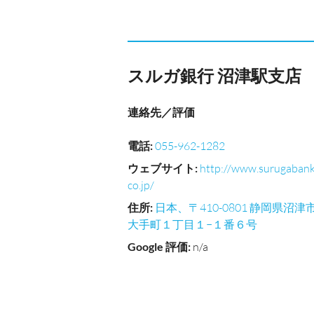
スルガ銀行 沼津駅支店
連絡先／評価
電話
:
055-962-1282
ウェブサイト
:
http://www.surugabank
co.jp/
住所
:
日本、〒410-0801 静岡県沼津
大手町１丁目１−１番６号
Google 評価
:
n/a