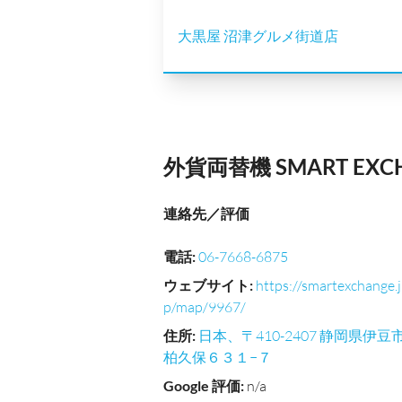
大黒屋 沼津グルメ街道店
外貨両替機 SMART EX
連絡先／評価
電話
:
06-7668-6875
ウェブサイト
:
https://smartexchange.j
p/map/9967/
住所
:
日本、〒410-2407 静岡県伊豆
柏久保６３１−７
Google 評価
:
n/a