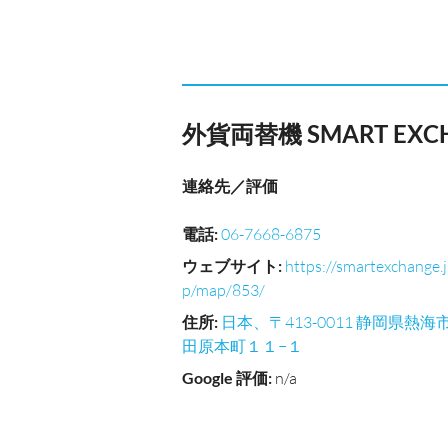
外貨両替機 SMART EX
連絡先／評価
電話
:
06-7668-6875
ウェブサイト
:
https://smartexchange.j
p/map/853/
住所
:
日本、〒413-0011 静岡県熱海
田原本町１１−１
Google 評価
:
n/a