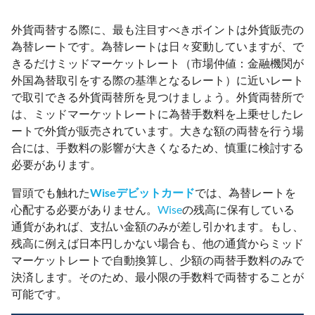
外貨両替する際に、最も注目すべきポイントは外貨販売の
為替レートです。為替レートは日々変動していますが、で
きるだけミッドマーケットレート（市場仲値：金融機関が
外国為替取引をする際の基準となるレート）に近いレート
で取引できる外貨両替所を見つけましょう。外貨両替所で
は、ミッドマーケットレートに為替手数料を上乗せしたレ
ートで外貨が販売されています。大きな額の両替を行う場
合には、手数料の影響が大きくなるため、慎重に検討する
必要があります。
冒頭でも触れた
Wiseデビットカード
では、為替レートを
心配する必要がありません。
Wise
の残高に保有している
通貨があれば、支払い金額のみが差し引かれます。もし、
残高に例えば日本円しかない場合も、他の通貨からミッド
マーケットレートで自動換算し、少額の両替手数料のみで
決済します。そのため、最小限の手数料で両替することが
可能です。