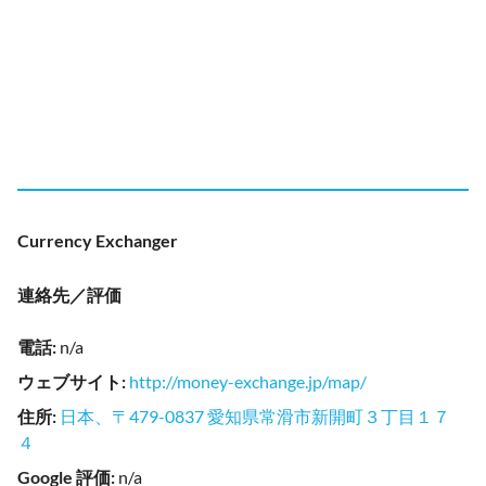
Currency Exchanger
連絡先／評価
電話
:
n/a
ウェブサイト
:
http://money-exchange.jp/map/
住所
:
日本、〒479-0837 愛知県常滑市新開町３丁目１７
４
Google 評価
:
n/a