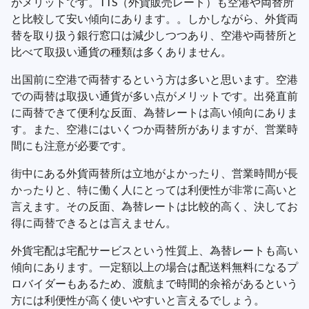
がメリットです。TTS（外貨販売レート）も空港や両替所
と比較して安い傾向にあります。。しかしながら、外貨両
替を取り扱う銀行窓口は減少しつつあり、空港や両替所と
比べて取扱い通貨の種類は多くありません。
出国前に空港で両替するという方は多いと思います。空港
での両替は取扱い通貨が多い点がメリットです。出発直前
に両替できて便利な反面、為替レートは高い傾向にありま
す。また、空港にはいくつか両替所がありますが、営業時
間にも注意が必要です。
街中にある外貨両替所は立地がよかったり、営業時間が長
かったりと、特に働く人にとっては利便性が非常に高いと
言えます。その反面、為替レートは比較的高く、決してお
得に両替できるとは言えません。
外貨宅配は宅配サービスという性質上、為替レートも高い
傾向にあります。一定額以上の場合は配送料無料になるプ
ロバイダーもあるため、渡航まで時間的余裕があるという
方には利便性が高く使いやすいと言えるでしょう。