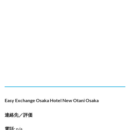
Easy Exchange Osaka Hotel New Otani Osaka
連絡先／評価
電話
:
n/a