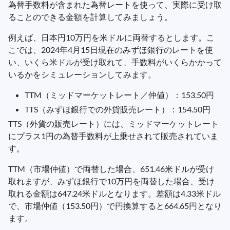
為替手数料が含まれた為替レートを使って、実際に受け取
ることのできる金額を計算してみましょう。
例えば、日本円10万円を米ドルに両替するとします。こ
こでは、2024年4月15日現在のみずほ銀行のレートを使
い、いくら米ドルが受け取れて、手数料がいくらかかって
いるかをシミュレーションしてみます。
TTM（ミッドマーケットレート／仲値）：153.50円
TTS（みずほ銀行での外貨販売レート）：154.50円
TTS（外貨の販売レート）には、ミッドマーケットレート
にプラス1円の為替手数料が上乗せされて販売されていま
す。
TTM（市場仲値）で両替した場合、651.46米ドルが受け
取れますが、みずほ銀行で10万円を両替した場合、受け
取れる金額は647.24米ドルとなります。差額は4.33米ドル
で、市場仲値（153.50円）で円換算すると664.65円となり
ます。