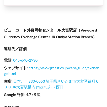
ビューカード外貨両替センターJR大宮駅店（Viewcard
Currency Exchange Center JR Omiya Station Branch）
連絡先／評価
電話
:
048-640-2930
ウェブサイト
:
https://www.jreast.co.jp/card/guide/exchan
ge.html
住所
:
日本、〒330-0853 埼玉県さいたま市大宮区錦町６
３０ JR大宮駅構内 南改札 外（西口
Google 評価
:
4.7 / 5 星