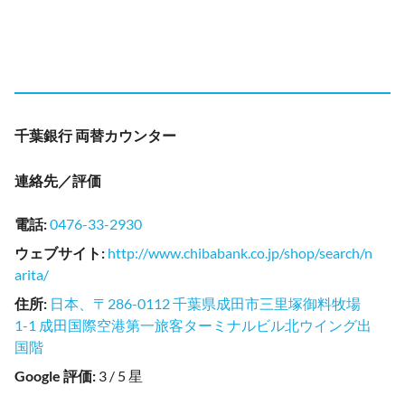
千葉銀行 両替カウンター
連絡先／評価
電話
:
0476-33-2930
ウェブサイト
:
http://www.chibabank.co.jp/shop/search/n
arita/
住所
:
日本、〒286-0112 千葉県成田市三里塚御料牧場
1-1 成田国際空港第一旅客ターミナルビル北ウイング出
国階
Google 評価
:
3 / 5 星