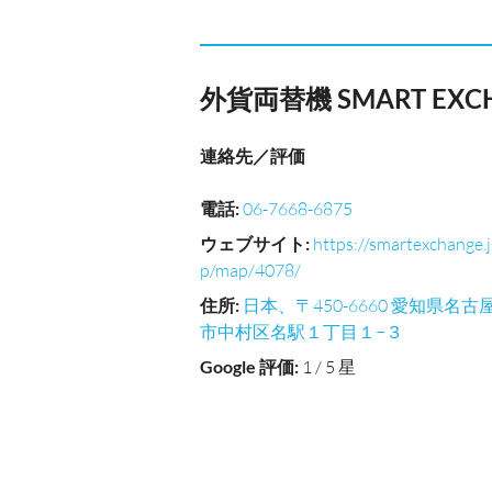
外貨両替機 SMART E
連絡先／評価
電話
:
06-7668-6875
ウェブサイト
:
https://smartexchange.j
p/map/4078/
住所
:
日本、〒450-6660 愛知県名古
市中村区名駅１丁目１−３
Google 評価
:
1 / 5 星