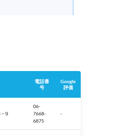
電話番
Google
号
評価
06-
６−９
7668-
-
6875