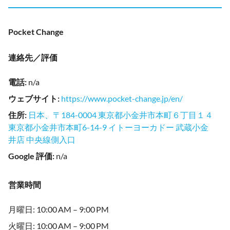
Pocket Change
連絡先／評価
電話
:
n/a
ウェブサイト
:
https://www.pocket-change.jp/en/
住所
:
日本、〒184-0004 東京都小金井市本町６丁目１４
東京都小金井市本町6-14-9 イトーヨーカドー 武蔵小金
井店 中央線側入口
Google 評価
:
n/a
営業時間
月曜日: 10:00 AM – 9:00 PM
火曜日: 10:00 AM – 9:00 PM