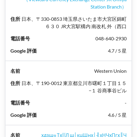
Station Branch）
日本、〒330-0853 埼玉県さいたま市大宮区錦町
６３０ JR大宮駅構内 南改札 外（西口
048-640-2930
4.7 / 5 星
Western Union
日本、〒190-0012 東京都立川市曙町１丁目１５
−１ 谷商事谷ビル
-
4.6 / 5 星
хдзщ╗Тх▒Л ш│кцШнх│╢хНЧхПгх║Ч