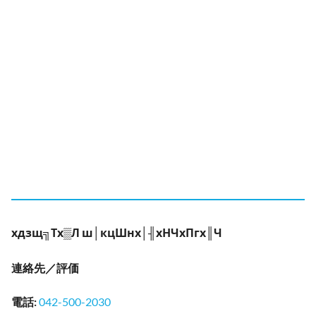
хдзщ╗Тх▒Л ш│кцШнх│╢хНЧхПгх║Ч
連絡先／評価
電話
:
042-500-2030