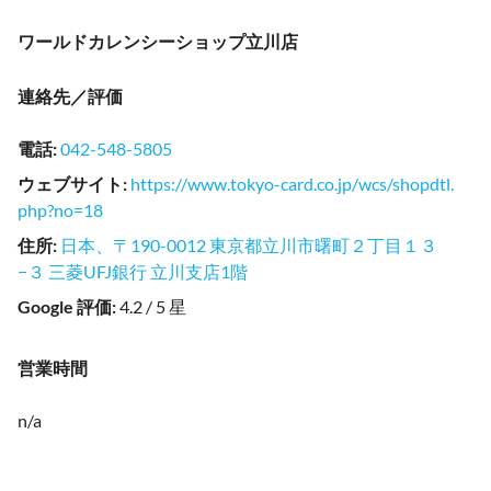
ワールドカレンシーショップ立川店
連絡先／評価
電話
:
042-548-5805
ウェブサイト
:
https://www.tokyo-card.co.jp/wcs/shopdtl.
php?no=18
住所
:
日本、〒190-0012 東京都立川市曙町２丁目１３
−３ 三菱UFJ銀行 立川支店1階
Google 評価
:
4.2 / 5 星
営業時間
n/a