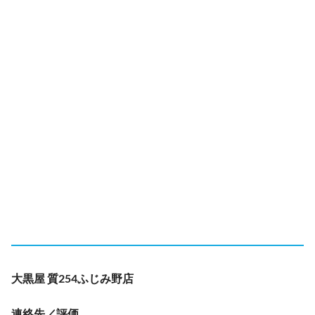
大黒屋 質254ふじみ野店
連絡先／評価