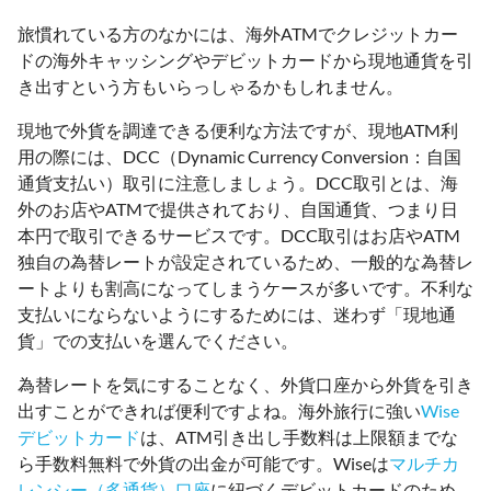
旅慣れている方のなかには、海外ATMでクレジットカー
ドの海外キャッシングやデビットカードから現地通貨を引
き出すという方もいらっしゃるかもしれません。
現地で外貨を調達できる便利な方法ですが、現地ATM利
用の際には、DCC（Dynamic Currency Conversion：自国
通貨支払い）取引に注意しましょう。DCC取引とは、海
外のお店やATMで提供されており、自国通貨、つまり日
本円で取引できるサービスです。DCC取引はお店やATM
独自の為替レートが設定されているため、一般的な為替レ
ートよりも割高になってしまうケースが多いです。不利な
支払いにならないようにするためには、迷わず「現地通
貨」での支払いを選んでください。
為替レートを気にすることなく、外貨口座から外貨を引き
出すことができれば便利ですよね。海外旅行に強い
Wise
デビットカード
は、ATM引き出し手数料は上限額までな
ら手数料無料で外貨の出金が可能です。Wiseは
マルチカ
レンシー（多通貨）口座
に紐づくデビットカードのため、