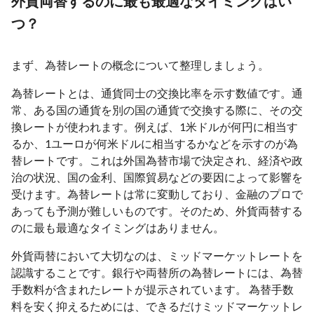
外貨両替するのに最も最適なタイミングはい
つ？
まず、為替レートの概念について整理しましょう。
為替レートとは、通貨同士の交換比率を示す数値です。通
常、ある国の通貨を別の国の通貨で交換する際に、その交
換レートが使われます。例えば、1米ドルが何円に相当す
るか、1ユーロが何米ドルに相当するかなどを示すのが為
替レートです。これは外国為替市場で決定され、経済や政
治の状況、国の金利、国際貿易などの要因によって影響を
受けます。為替レートは常に変動しており、金融のプロで
あっても予測が難しいものです。そのため、外貨両替する
のに最も最適なタイミングはありません。
外貨両替において大切なのは、ミッドマーケットレートを
認識することです。銀行や両替所の為替レートには、為替
手数料が含まれたレートが提示されています。 為替手数
料を安く抑えるためには、できるだけミッドマーケットレ