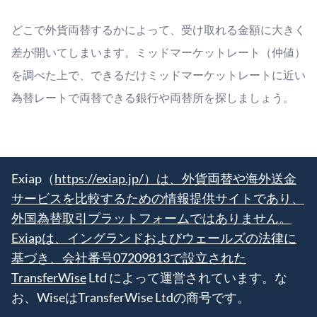
どこで外貨両替するかによって、受け取れる金額に大きく
差が開いてしまいます。ミッドマーケットレート（仲値）
を調べた上で、できるだけミッドマーケットレートに近い
為替レートで両替できる銀行や両替所を探しましょう。
Exiap（
https://exiap.jp/）は、外貨両替や海外送金
サービスを比較するための情報提供サイトであり、
外国為替取引プラットフォームではありません。
Exiapは、イングランドおよびウェールズの法律に
基づき、会社番号07209813で設立された
TransferWise
Ltd によって運営されています。な
お、WiseはTransferWise Ltdの商号です。