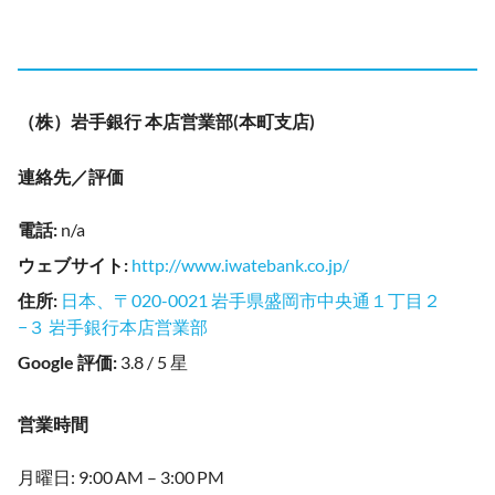
（株）岩手銀行 本店営業部(本町支店)
連絡先／評価
電話
:
n/a
ウェブサイト
:
http://www.iwatebank.co.jp/
住所
:
日本、〒020-0021 岩手県盛岡市中央通１丁目２
−３ 岩手銀行本店営業部
Google 評価
:
3.8 / 5 星
営業時間
月曜日: 9:00 AM – 3:00 PM