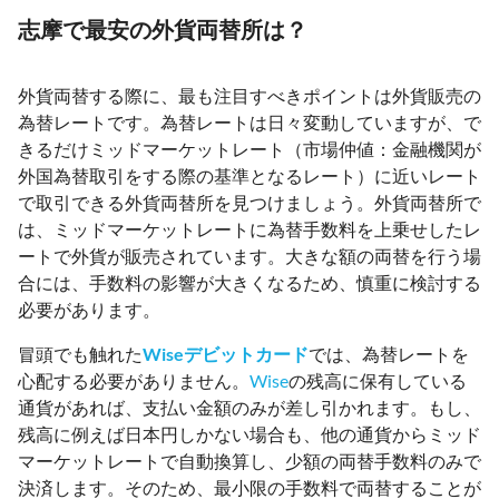
志摩で最安の外貨両替所は？
外貨両替する際に、最も注目すべきポイントは外貨販売の
為替レートです。為替レートは日々変動していますが、で
きるだけミッドマーケットレート（市場仲値：金融機関が
外国為替取引をする際の基準となるレート）に近いレート
で取引できる外貨両替所を見つけましょう。外貨両替所で
は、ミッドマーケットレートに為替手数料を上乗せしたレ
ートで外貨が販売されています。大きな額の両替を行う場
合には、手数料の影響が大きくなるため、慎重に検討する
必要があります。
冒頭でも触れた
Wiseデビットカード
では、為替レートを
心配する必要がありません。
Wise
の残高に保有している
通貨があれば、支払い金額のみが差し引かれます。もし、
残高に例えば日本円しかない場合も、他の通貨からミッド
マーケットレートで自動換算し、少額の両替手数料のみで
決済します。そのため、最小限の手数料で両替することが