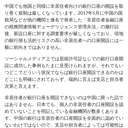
中国でも他国と同様に非居住者向けの銀行口座の開設を取
り巻く規制は厳しくなっています。2017年5月に中国の国
税局などが他の機関と連名で発表した「非居住者金融口座
の税務関連情報デューデリジェンス管理弁法」の施行以
後、新設口座に対する調査要求が厳しくなっており、現地
の銀行側も法的リスクの高い非居住者への口座開設には一
般に前向きではありません。
ソーシャルメディア上では居留許可証なしでの銀行口座開
設に成功した事例もたまに見受けられますが、それでもい
つどこでどういう状況でならば銀行口座開設できるのかは
どこにも明確にされておらず、端的に言えば支店と担当者
次第と言えます。
非居住者が銀行口座を開設できないのは中国に限った話で
はありません。日本でも、個人の非居住者の口座開設を認
めていないことを明記している金融機関が数多くありま
す。中国の銀行は非居住者の口座開設を全面的に認めてい
ないわけではないので、支店や担当者によっては可能性は