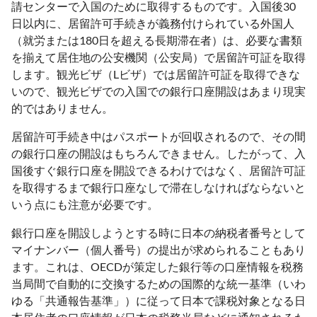
請センターで入国のために取得するものです。入国後30
日以内に、居留許可手続きが義務付けられている外国人
（就労または180日を超える長期滞在者）は、必要な書類
を揃えて居住地の公安機関（公安局）で居留許可証を取得
します。観光ビザ（Lビザ）では居留許可証を取得できな
いので、観光ビザでの入国での銀行口座開設はあまり現実
的ではありません。
居留許可手続き中はパスポートが回収されるので、その間
の銀行口座の開設はもちろんできません。したがって、入
国後すぐ銀行口座を開設できるわけではなく、居留許可証
を取得するまで銀行口座なしで滞在しなければならないと
いう点にも注意が必要です。
銀行口座を開設しようとする時に日本の納税者番号として
マイナンバー（個人番号）の提出が求められることもあり
ます。これは、OECDが策定した銀行等の口座情報を税務
当局間で自動的に交換するための国際的な統一基準（いわ
ゆる「共通報告基準」）に従って日本で課税対象となる日