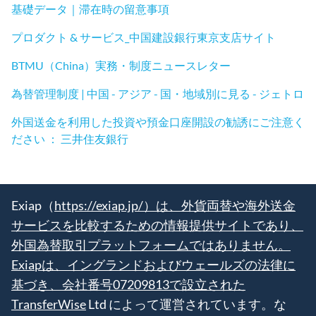
基礎データ｜滞在時の留意事項
プロダクト & サービス_中国建設銀行東京支店サイト
BTMU（China）実務・制度ニュースレター
為替管理制度 | 中国 - アジア - 国・地域別に見る - ジェトロ
外国送金を利用した投資や預金口座開設の勧誘にご注意く
ださい ： 三井住友銀行
Exiap（
https://exiap.jp/）は、外貨両替や海外送金
サービスを比較するための情報提供サイトであり、
外国為替取引プラットフォームではありません。
Exiapは、イングランドおよびウェールズの法律に
基づき、会社番号07209813で設立された
TransferWise
Ltd によって運営されています。な