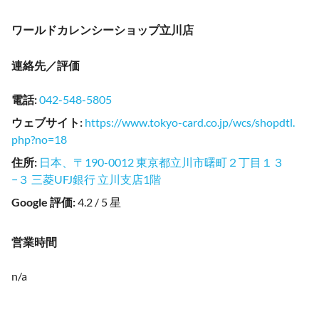
ワールドカレンシーショップ立川店
連絡先／評価
電話
:
042-548-5805
ウェブサイト
:
https://www.tokyo-card.co.jp/wcs/shopdtl.
php?no=18
住所
:
日本、〒190-0012 東京都立川市曙町２丁目１３
−３ 三菱UFJ銀行 立川支店1階
Google 評価
:
4.2 / 5 星
営業時間
n/a