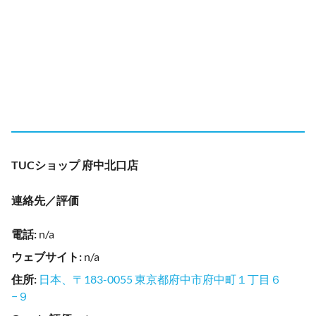
TUCショップ 府中北口店
連絡先／評価
電話
:
n/a
ウェブサイト
:
n/a
住所
:
日本、〒183-0055 東京都府中市府中町１丁目６
−９