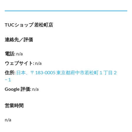
TUCショップ 若松町店
連絡先／評価
電話
:
n/a
ウェブサイト
:
n/a
住所
:
日本、〒183-0005 東京都府中市若松町１丁目２
−１
Google 評価
:
n/a
営業時間
n/a