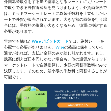
外国為替取引をする際の基準となるレート）に近いレート
で取引できる外貨両替所を見つけましょう。外貨両替所で
は、ミッドマーケットレートに為替手数料を上乗せしたレ
ートで外貨が販売されています。大きな額の両替を行う場
合には、手数料の影響が大きくなるため、慎重に検討する
必要があります。
冒頭でも触れた
Wiseデビットカード
では、為替レートを
心配する必要がありません。
Wise
の残高に保有している
通貨があれば、支払い金額のみが差し引かれます。もし、
残高に例えば日本円しかない場合も、他の通貨からミッド
マーケットレートで自動換算し、少額の両替手数料のみで
決済します。そのため、最小限の手数料で両替することが
可能です。